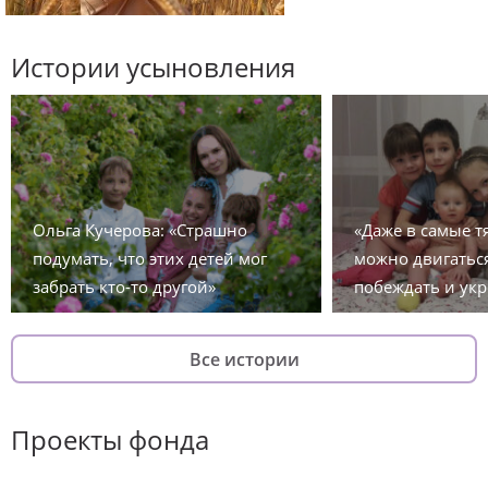
Истории усыновления
Ольга Кучерова: «Страшно
«Даже в самые 
подумать, что этих детей мог
можно двигаться
забрать кто-то другой»
побеждать и укр
Все истории
Проекты фонда