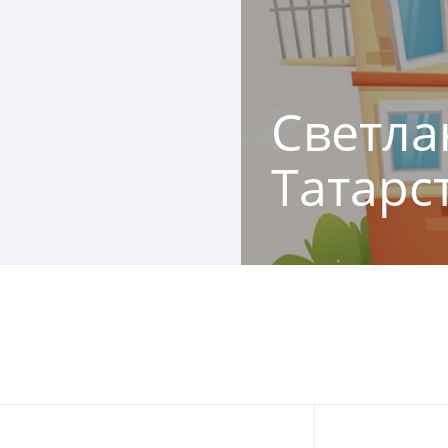
Светлан
Татарс