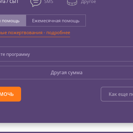
та / СБП
SMS
Другое
я помощь
Ежемесячная помощь
ые пожертвования - подробнее
те программу
Другая сумма
МОЧЬ
Как еще 