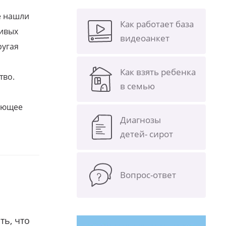
е нашли
Как работает база
ливых
видеоанкет
ругая
Как взять ребенка
тво.
в семью
щающее
Диагнозы
детей- сирот
Вопрос-ответ
ть, что