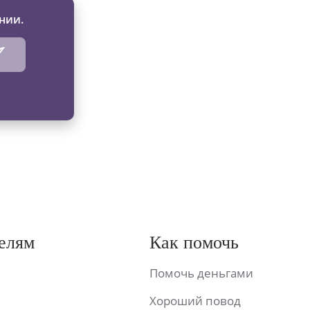
нии.
елям
Как помочь
Помочь деньгами
Хороший повод