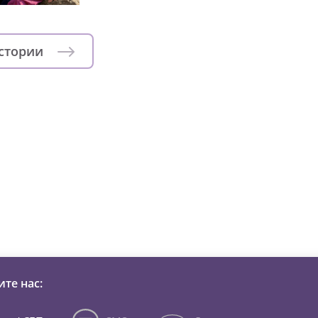
истории
зни детей из детских домов 
те нас: