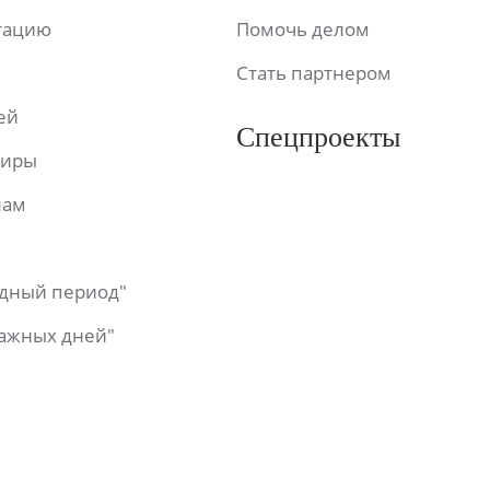
ьтацию
Помочь делом
Стать партнером
ей
Спецпроекты
фиры
лам
одный период"
важных дней"