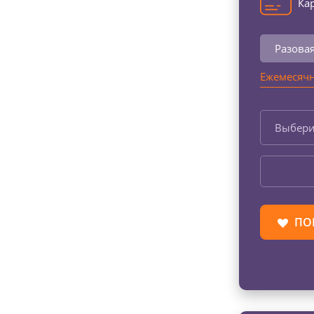
Кар
Разова
Ежемесячн
Выбери
ПО