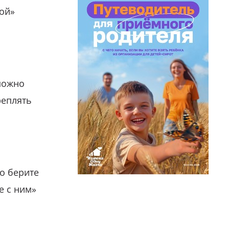
гой»
можно
реплять
о берите
е с ним»