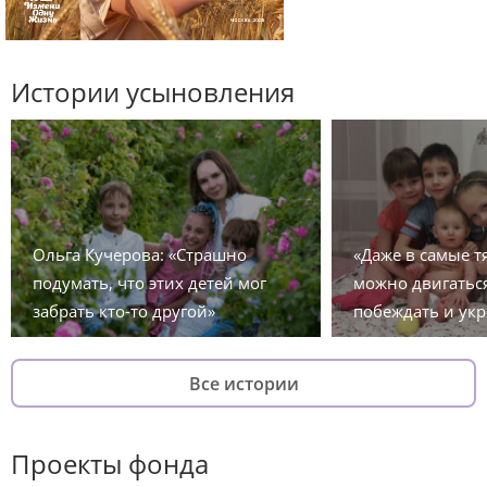
Истории усыновления
Ольга Кучерова: «Страшно
«Даже в самые 
подумать, что этих детей мог
можно двигаться
забрать кто-то другой»
побеждать и укр
Все истории
Проекты фонда