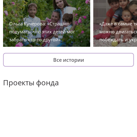
Ольга Кучерова: «Страшно
«Даже в самые 
подумать, что этих детей мог
можно двигаться
забрать кто-то другой»
побеждать и укр
Все истории
Проекты фонда