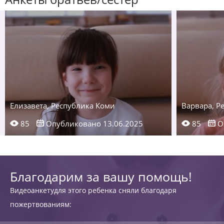
Елизавета, Республика Коми
Варвара, Р
85
Опубликовано 13.06.2025
85
О
Благодарим за вашу помощь!
Видеоанкетудля этого ребенка сняли благодаря
пожертвованиям: