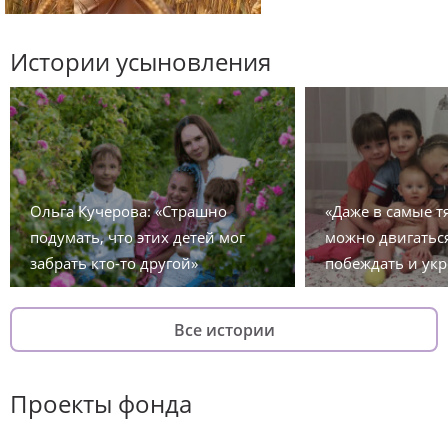
Истории усыновления
Ольга Кучерова: «Страшно
«Даже в самые 
подумать, что этих детей мог
можно двигаться
забрать кто-то другой»
побеждать и укр
Все истории
Проекты фонда