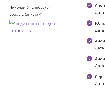
Ано
Николай, Ульяновская
Дата
область (анкета 4)
Юли
Дата
Ано
Дата
Ано
Дата
Серг
Дата