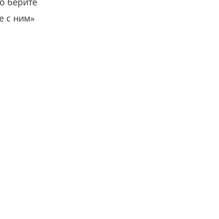
о берите
е с ним»
вместе с нами