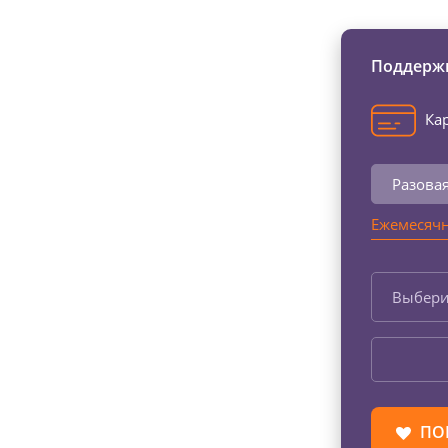
Поддержи
Кар
Разова
Ежемесячн
Выбери
ПО