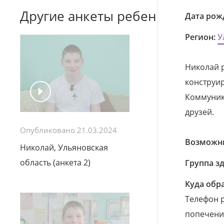
Другие анкеты ребенка
Дата рож
Регион:
У
Николай р
конструи
Коммуник
друзей.
Опубликовано 21.03.2024
Возможны
Николай, Ульяновская
область (анкета 2)
Группа з
Куда обр
Телефон р
попечения