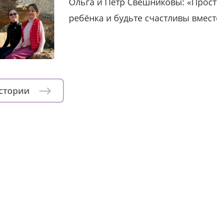
Ольга и Пётр Свешниковы: «Прост
ребёнка и будьте счастливы вмест
истории
зни детей из детских домов 