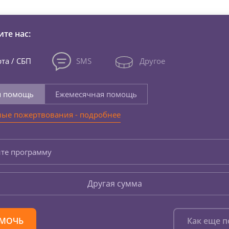
те нас:
та / СБП
SMS
Другое
я помощь
Ежемесячная помощь
ые пожертвования - подробнее
те программу
Другая сумма
МОЧЬ
Как еще 