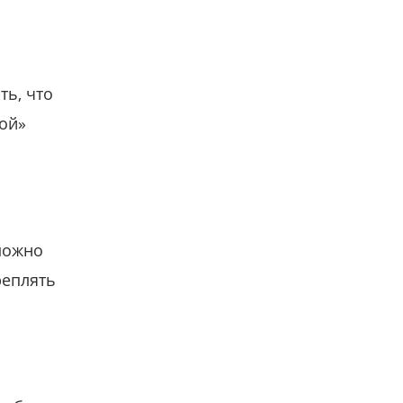
ть, что
гой»
можно
реплять