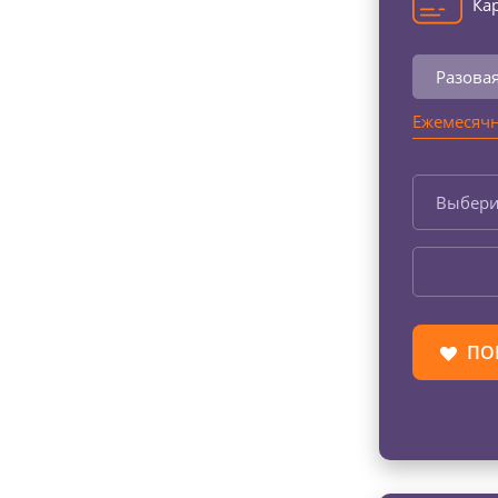
Кар
Разова
Ежемесячн
Выбери
ПО