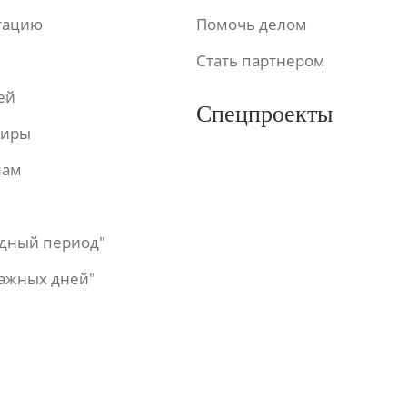
ьтацию
Помочь делом
Стать партнером
ей
Спецпроекты
фиры
лам
одный период"
важных дней"