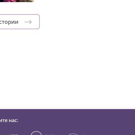
истории
зни детей из детских домов 
те нас: