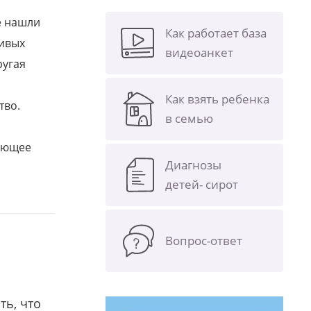
е нашли
Как работает база
ливых
видеоанкет
ругая
Как взять ребенка
тво.
в семью
щающее
Диагнозы
детей- сирот
Вопрос-ответ
ть, что