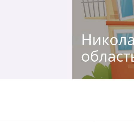
Никола
област