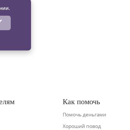
нии.
елям
Как помочь
Помочь деньгами
Хороший повод