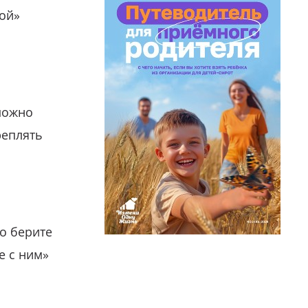
гой»
можно
реплять
о берите
е с ним»