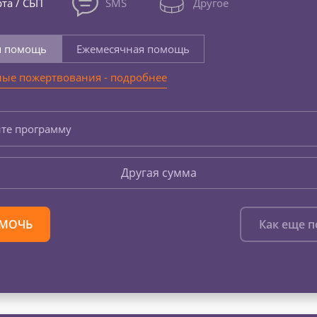
та / СБП
SMS
Другое
я помощь
Ежемесячная помощь
ые пожертвования - подробнее
те программу
Другая сумма
МОЧЬ
Как еще 