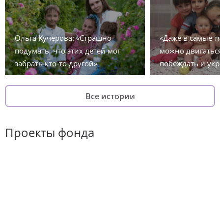
Ольга Кучерова: «Страшно
«Даже в самые 
подумать, что этих детей мог
можно двигаться
забрать кто-то другой»
побеждать и укр
Все истории
Проекты фонда