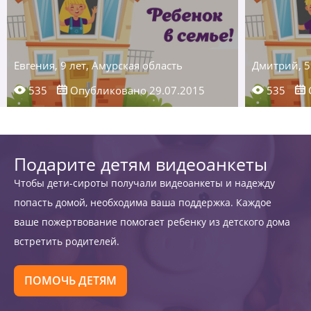
Евгения, 9 лет, Амурская область
Дмитрий, 5
535
Опубликовано 29.07.2015
535
Подарите детям видеоанкеты
Чтобы дети-сироты получали видеоанкеты и надежду
попасть домой, необходима ваша поддержка. Каждое
ваше пожертвование помогает ребенку из детского дома
встретить родителей.
ПОМОЧЬ ДЕТЯМ