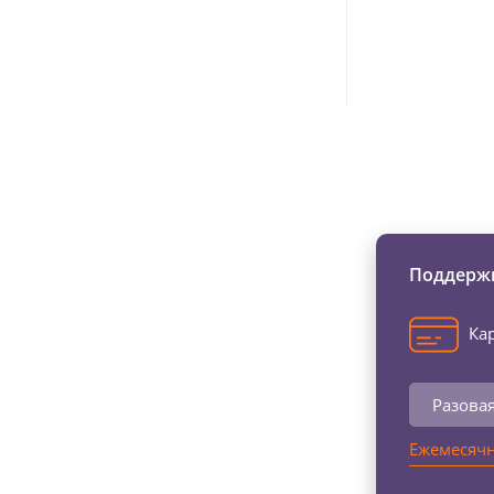
Изменяйте жи
Поддержи
Кар
Разова
Ежемесячн