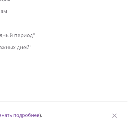
лам
одный период"
важных дней"
знать подробнее
).
© Измени одну жизнь