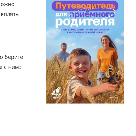
можно
реплять
о берите
е с ним»