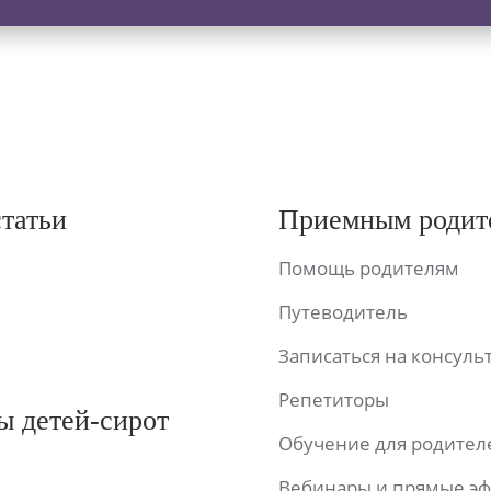
статьи
Приемным родит
Помощь родителям
Путеводитель
Записаться на консул
Репетиторы
ы детей-сирот
Обучение для родител
Вебинары и прямые э