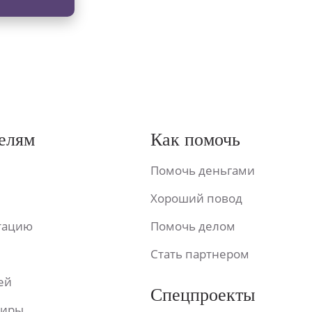
елям
Как помочь
Помочь деньгами
Хороший повод
ьтацию
Помочь делом
Стать партнером
ей
Спецпроекты
фиры