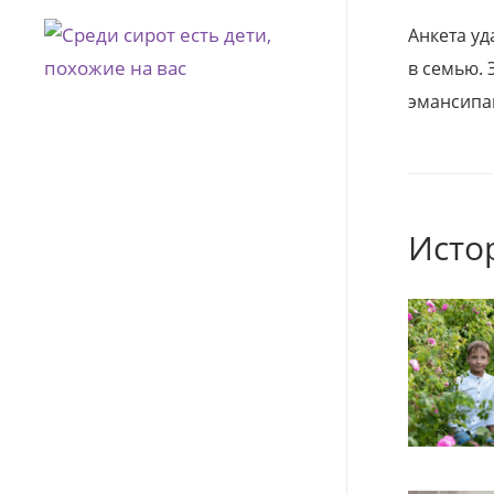
Анкета уд
в семью. 
эмансипа
Исто