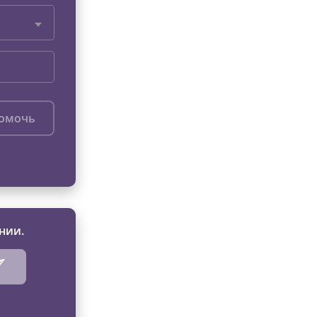
помочь
нии.