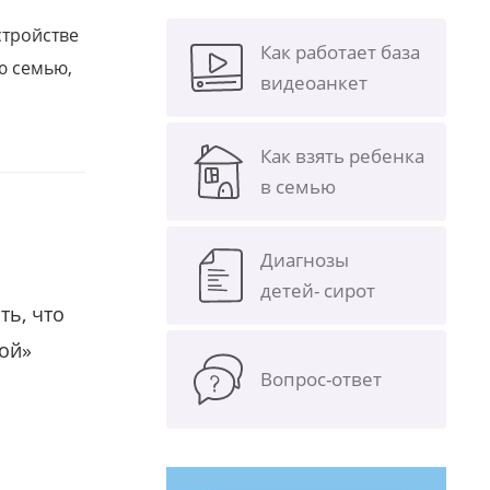
стройстве
Как работает база
ю семью,
видеоанкет
Как взять ребенка
в семью
Диагнозы
детей- сирот
ть, что
гой»
Вопрос-ответ