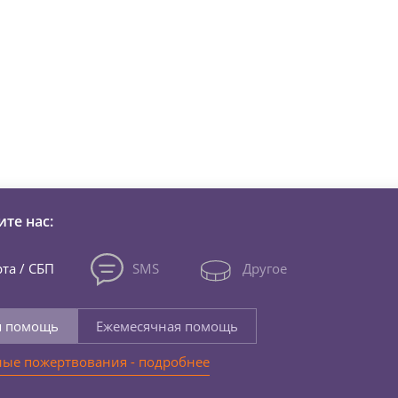
зни детей из детских домов 
те нас:
та / СБП
SMS
Другое
я помощь
Ежемесячная помощь
ые пожертвования - подробнее