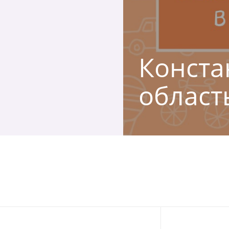
Конста
област