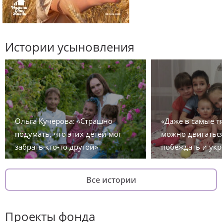
Истории усыновления
Ольга Кучерова: «Страшно
«Даже в самые 
подумать, что этих детей мог
можно двигаться
забрать кто-то другой»
побеждать и укр
Все истории
Проекты фонда