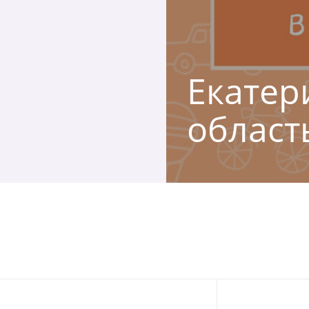
Екатери
област