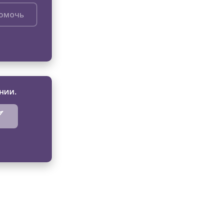
помочь
нии.