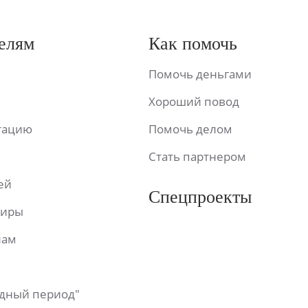
елям
Как помочь
Помочь деньгами
Хороший повод
ьтацию
Помочь делом
Стать партнером
ей
Спецпроекты
фиры
лам
одный период"