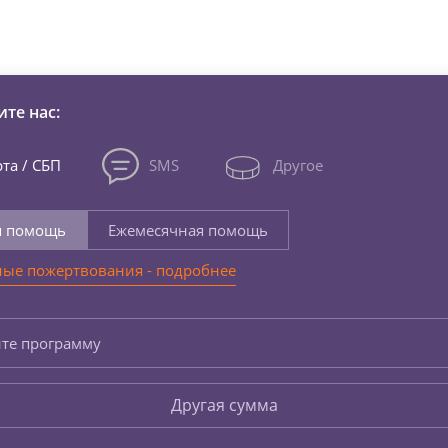
зни детей из детских домов 
те нас:
та / СБП
SMS
Другое
я помощь
Ежемесячная помощь
ые пожертвования - подробнее
те программу
Другая сумма