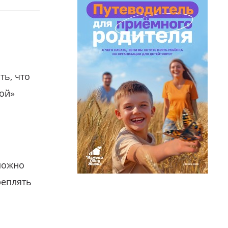
ть, что
гой»
можно
реплять