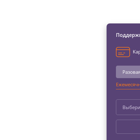
Изменяйте жи
Поддержи
Кар
Разова
Ежемесячн
Выбери