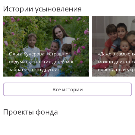
Истории усыновления
Ольга Кучерова: «Страшно
«Даже в самые 
подумать, что этих детей мог
можно двигаться
забрать кто-то другой»
побеждать и укр
Все истории
Проекты фонда