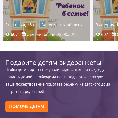
Анастасия, 15 лет, Вологодская область
Виктория, 
607
Опубликовано 05.08.2015
607
Подарите детям видеоанкеты
Чтобы дети-сироты получали видеоанкеты и надежду
попасть домой, необходима ваша поддержка. Каждое
ваше пожертвование помогает ребенку из детского дома
встретить родителей.
ПОМОЧЬ ДЕТЯМ