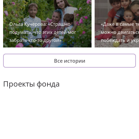
Ольга Кучерова: «Страшно
«Даже в самые 
подумать, что этих детей мог
можно двигаться
забрать кто-то другой»
побеждать и укр
Все истории
Проекты фонда