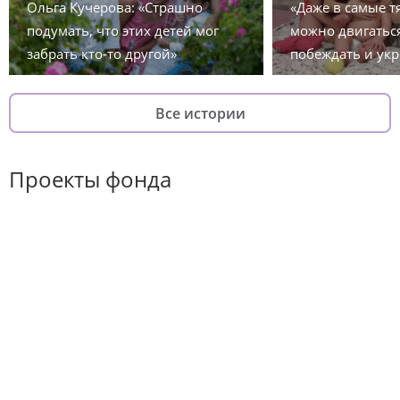
Ольга Кучерова: «Страшно
«Даже в самые 
подумать, что этих детей мог
можно двигаться
забрать кто-то другой»
побеждать и укр
Все истории
Проекты фонда