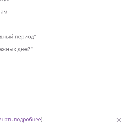
лам
одный период"
важных дней"
знать подробнее
).
© Измени одну жизнь