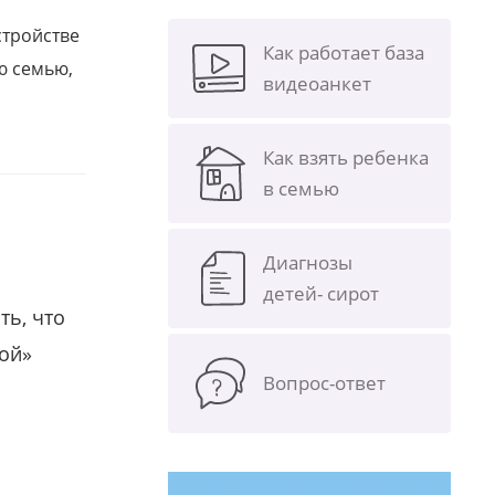
стройстве
Как работает база
ю семью,
видеоанкет
Как взять ребенка
в семью
Диагнозы
детей- сирот
ть, что
гой»
Вопрос-ответ