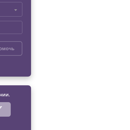
помочь
нии.