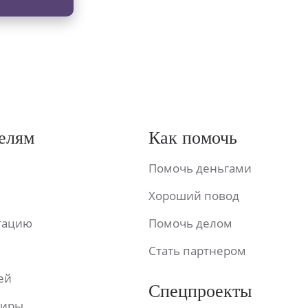
елям
Как помочь
Помочь деньгами
Хороший повод
ьтацию
Помочь делом
Стать партнером
ей
Спецпроекты
фиры