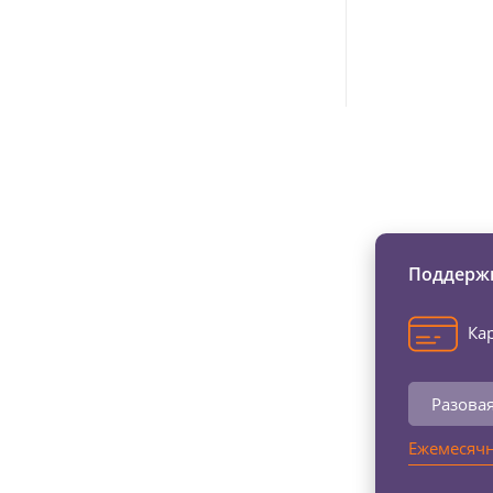
Изменяйте жи
Поддержи
Кар
Разова
Ежемесячн