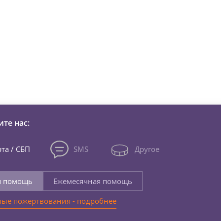
зни детей из детских домов 
те нас:
та / СБП
SMS
Другое
я помощь
Ежемесячная помощь
ые пожертвования - подробнее