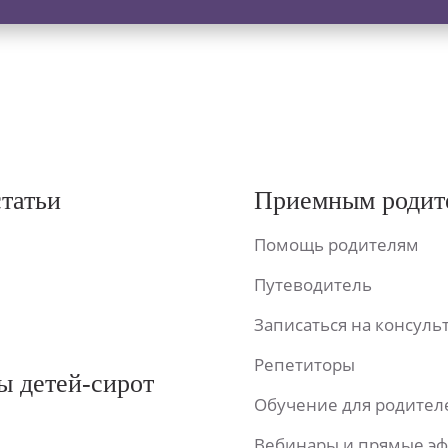
статьи
Приемным родит
Помощь родителям
Путеводитель
Записаться на консул
Репетиторы
ы детей-сирот
Обучение для родител
Вебинары и прямые э