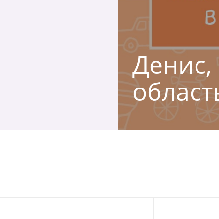
Денис,
област