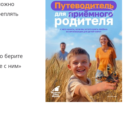
можно
реплять
о берите
е с ним»