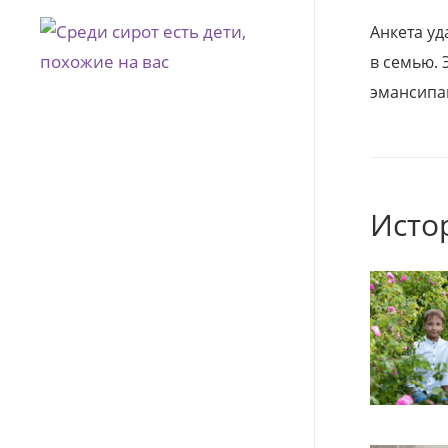
Анкета уд
в семью. 
эмансипа
Исто