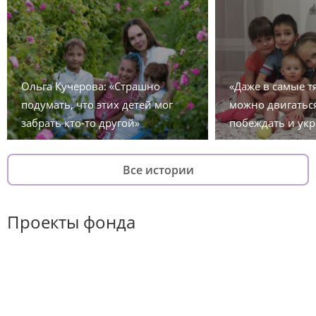
Ольга Кучерова: «Страшно
«Даже в самые 
подумать, что этих детей мог
можно двигаться
забрать кто-то другой»
побеждать и укр
Все истории
Проекты фонда