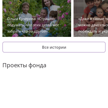
Ольга Кучерова: «Страшно
«Даже в самые 
подумать, что этих детей мог
можно двигаться
забрать кто-то другой»
побеждать и укр
Все истории
Проекты фонда