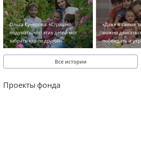
Ольга Кучерова: «Страшно
«Даже в самые 
подумать, что этих детей мог
можно двигаться
забрать кто-то другой»
побеждать и укр
Все истории
Проекты фонда