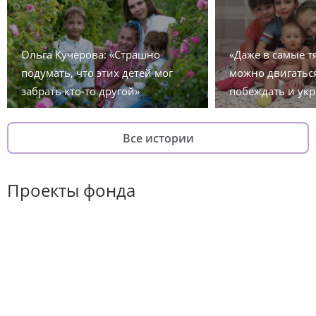
Ольга Кучерова: «Страшно
«Даже в самые 
подумать, что этих детей мог
можно двигаться
забрать кто-то другой»
побеждать и укр
Все истории
Проекты фонда