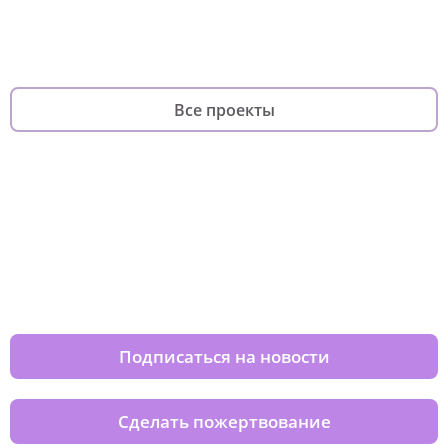
фандрайзинга
родителей
Все проекты
Изменяйте жизни детей из детских
домов вместе с нами
Подписаться на новости
Сделать пожертвование