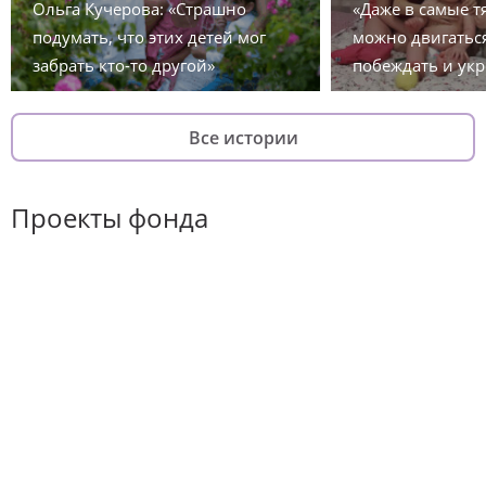
Ольга Кучерова: «Страшно
«Даже в самые 
подумать, что этих детей мог
можно двигаться
забрать кто-то другой»
побеждать и укр
Все истории
Проекты фонда