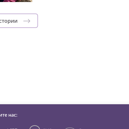
истории
зни детей из детских домов 
те нас: