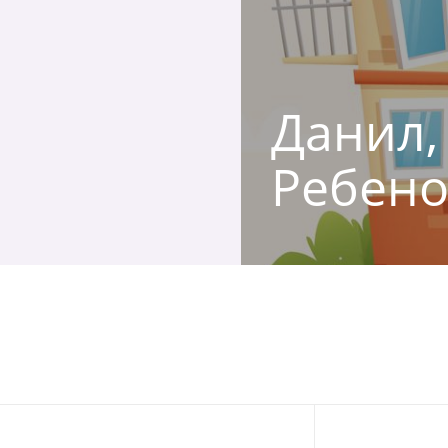
Данил, 
Ребено