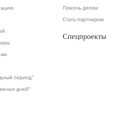
ьтацию
Помочь делом
Стать партнером
ей
Спецпроекты
фиры
лам
одный период"
важных дней"