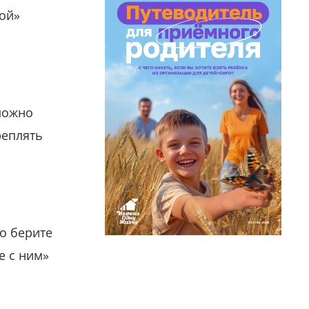
гой»
можно
реплять
о берите
е с ним»