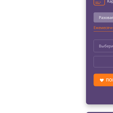
Кар
Разова
Ежемесячн
Выбери
ПО