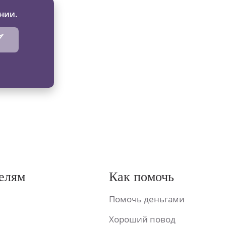
нии.
елям
Как помочь
Помочь деньгами
Хороший повод