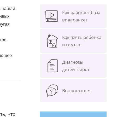
е нашли
Как работает база
ливых
видеоанкет
ругая
Как взять ребенка
тво.
в семью
щающее
Диагнозы
детей- сирот
Вопрос-ответ
ть, что