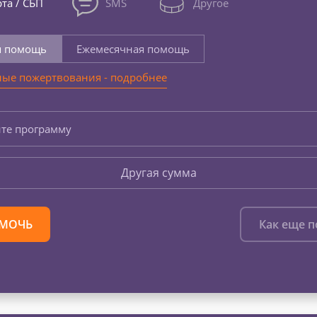
та / СБП
SMS
Другое
я помощь
Ежемесячная помощь
ые пожертвования - подробнее
те программу
Другая сумма
МОЧЬ
Как еще 