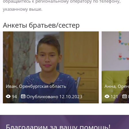
обращайтесь к региональному оператору по телефону,
указанному выше.
Анкеты братьев/сестер
Иван, Оренбургская область
Анна, Орен
94
Опубликовано 12.10.2023
121
Благодарим за вашу помощь!