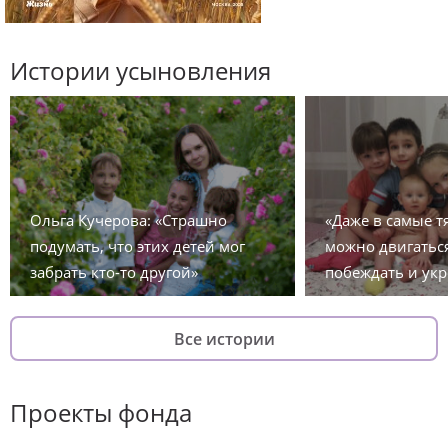
Истории усыновления
Ольга Кучерова: «Страшно
«Даже в самые 
подумать, что этих детей мог
можно двигаться
забрать кто-то другой»
побеждать и укр
Все истории
Проекты фонда