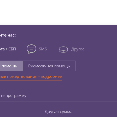
зни детей из детских домов 
те нас:
та / СБП
SMS
Другое
я помощь
Ежемесячная помощь
ые пожертвования - подробнее
те программу
Другая сумма