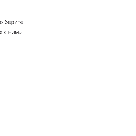
о берите
е с ним»