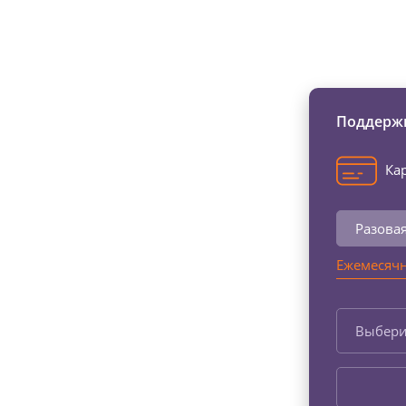
Изменяйте жи
Поддержи
Кар
Разова
Ежемесячн
Выбери