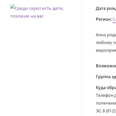
Дата рож
Регион:
С
Анна роди
любому че
мероприя
Возможны
Группа з
Куда обр
Телефон р
попечения
30, 8 (812