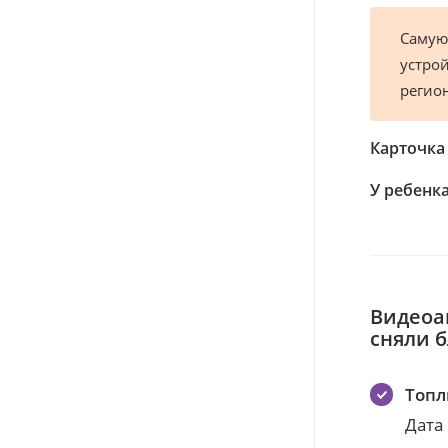
Самую
устрой
регио
Карточка
У ребенка
Видеоа
сняли 
Топл
Дата