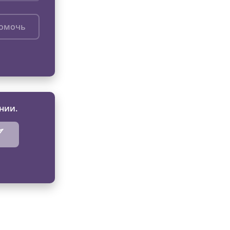
помочь
нии.