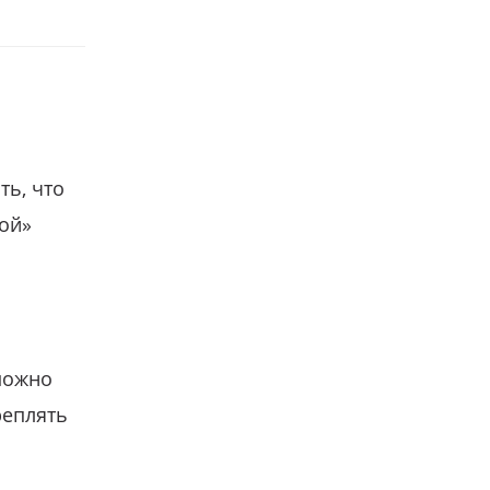
ть, что
гой»
можно
реплять