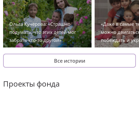
Ольга Кучерова: «Страшно
«Даже в самые 
подумать, что этих детей мог
можно двигаться
забрать кто-то другой»
побеждать и укр
Все истории
Проекты фонда