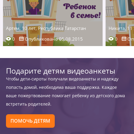
Артем, 10 лет, Республика Татарстан
Никита, 11 
0
Опубликовано 05.08.2015
0
Опу
Подарите детям видеоанкеты
Чтобы дети-сироты получали видеоанкеты и надежду
попасть домой, необходима ваша поддержка. Каждое
ваше пожертвование помогает ребенку из детского дома
встретить родителей.
ПОМОЧЬ ДЕТЯМ