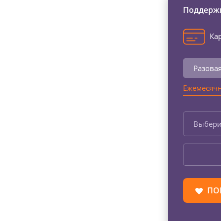
Поддержи
Кар
Разова
Ежемесячн
Выбери
ПО