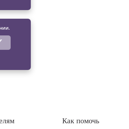
нии.
елям
Как помочь