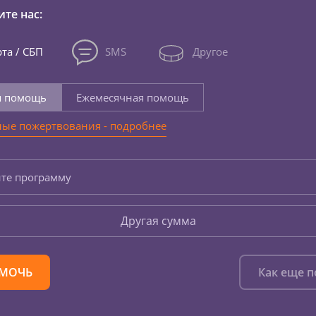
те нас:
та / СБП
SMS
Другое
я помощь
Ежемесячная помощь
ые пожертвования - подробнее
те программу
Другая сумма
МОЧЬ
Как еще 