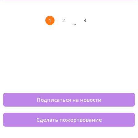
1
2
4
…
Изменяйте жизни детей из детских
домов вместе с нами
Подписаться на новости
Сделать пожертвование