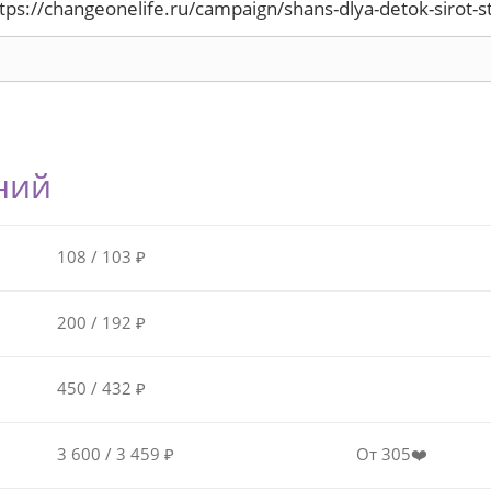
ний
108 / 103 ₽
200 / 192 ₽
450 / 432 ₽
3 600 / 3 459 ₽
От 305❤️