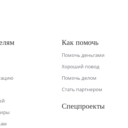
елям
Как помочь
Помочь деньгами
Хороший повод
ьтацию
Помочь делом
Стать партнером
ей
Спецпроекты
фиры
лам