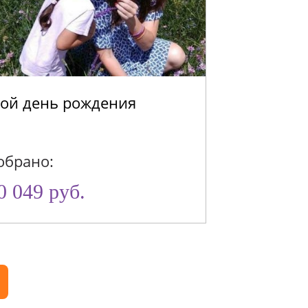
ой день рождения
Шанс для 
видимым
обрано:
Собрано:
0 049 руб.
4 188 ру