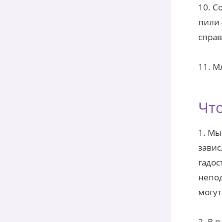
10. С
пили 
справ
11. М
Чт
1. Мы
завис
гадос
непод
могут
2. В 