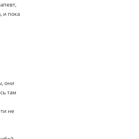
апевт,
, и пока
, они
ись там
ти не
собой,