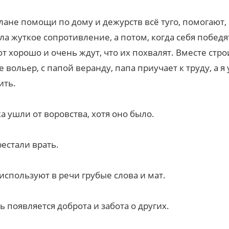
плане помощи по дому и дежурств всё туго, помогают,
ла жуткое сопротивление, а потом, когда себя победят
т хорошо и очень ждут, что их похвалят. Вместе стр
е вольер, с папой веранду, папа приучает к труду, а я 
ить.
ка ушли от воровства, хотя оно было.
рестали врать.
 используют в речи грубые слова и мат.
ть появляется доброта и забота о других.