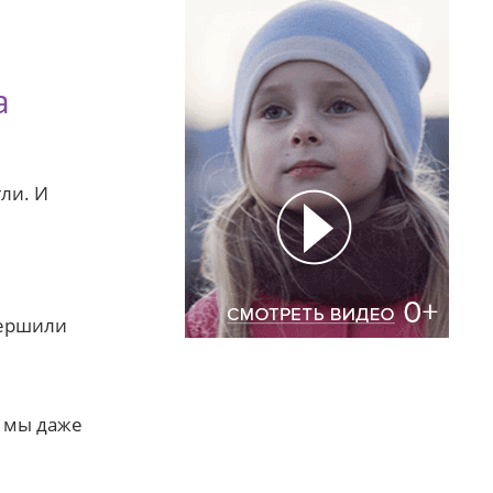
а
гли. И
вершили
, мы даже