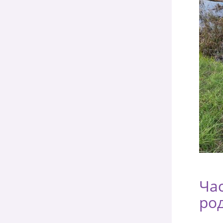
Час
ро