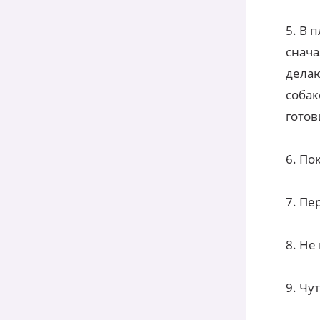
5. В 
снача
делаю
собак
готов
6. По
7. Пе
8. Не
9. Чу