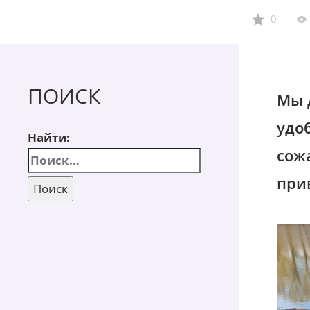
0
ПОИСК
Мы 
удоб
Найти:
сож
при