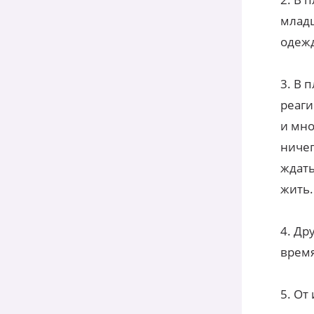
младш
одежд
3. В 
реаги
и мно
ничег
ждать
жить.
4. Др
время
5. От