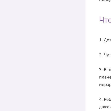
Чт
1. Де
2. Чу
3. В 
плане
иерар
4. Ре
даже 