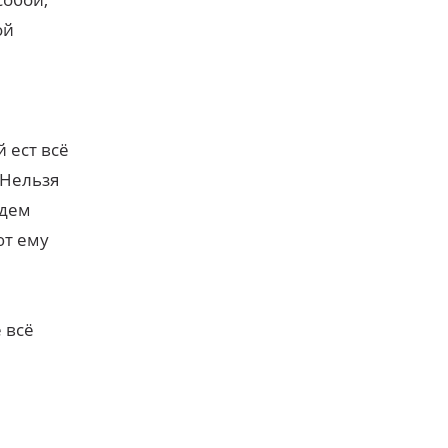
ой
й ест всё
 Нельзя
удем
ют ему
е всё