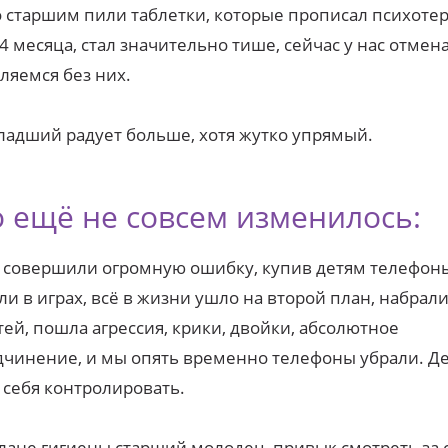
о старшим пили таблетки, которые прописал психотер
4 месяца, стал значительно тише, сейчас у нас отмена
ляемся без них.
ладший радует больше, хотя жутко упрямый.
о ещё не совсем изменилось:
 совершили огромную ошибку, купив детям телефоны
ли в играх, всё в жизни ушло на второй план, набрал
тей, пошла агрессия, крики, двойки, абсолютное
чинение, и мы опять временно телефоны убрали. Де
 себя контролировать.
плане гигиены старший молодец, привык смотреть за 