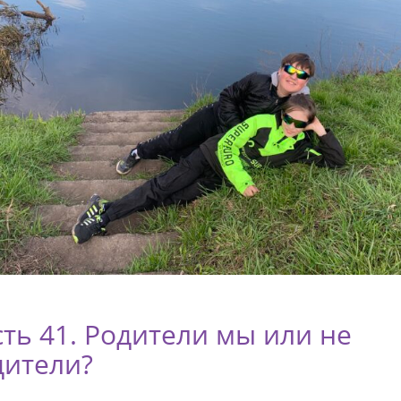
ть 41. Родители мы или не
дители?