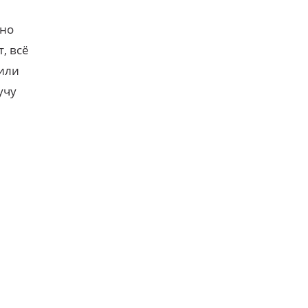
 но
, всё
оили
учу