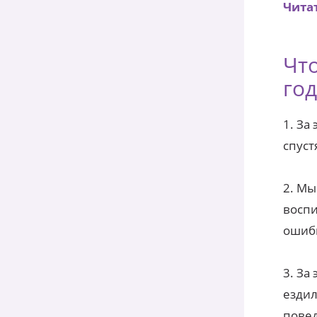
Читат
Что
год
1. За
спуст
2. Мы
воспи
ошибк
3. За
ездил
повед