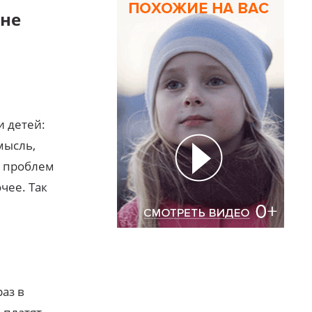
 не
и детей:
мысль,
я проблем
чее. Так
аз в