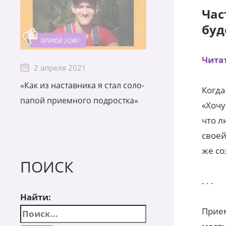
Час
буд
Читат
2 апреля 2021
«Как из наставника я стал соло-
Когда
папой приемного подростка»
«Хочу
что л
своей
же со
ПОИСК
. . .
Найти:
Прием