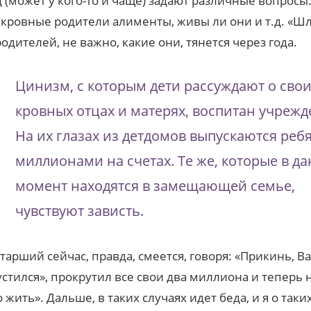
 (может у кого-то и чаще) задают различные вопросы:
 кровные родители алименты, живы ли они и т.д. «Ш
родителей, не важно, какие они, тянется через года.
Цинизм, с которым дети рассуждают о сво
кровных отцах и матерях, воспитан учреж
На их глазах из детдомов выпускаются ребя
миллионами на счетах. Те же, которые в д
момент находятся в замещающей семье,
чувствуют зависть.
тарший сейчас, правда, смеется, говоря: «Прикинь, Ва
стился», прокрутил все свои два миллиона и теперь н
о жить». Дальше, в таких случаях идет беда, и я о таки