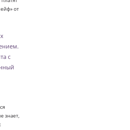
 платят
лейф» от
их
дением.
та с
анный
ся
е знает,
х