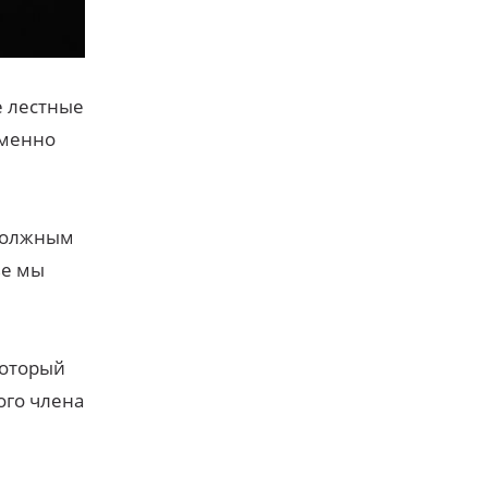
е лестные
именно
 должным
ье мы
который
ого члена