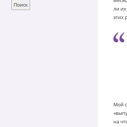
месяц
ли их
этих 
Мой с
«выпу
на чт