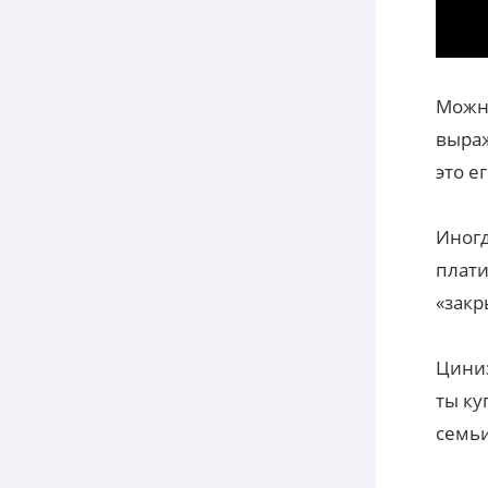
Можно
выраж
это е
Иногд
плати
«закр
Циниз
ты ку
семьи