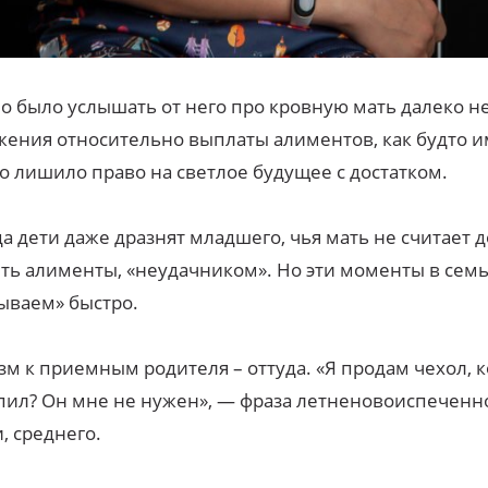
 было услышать от него про кровную мать далеко н
ения относительно выплаты алиментов, как будто 
го лишило право на светлое будущее с достатком.
а дети даже дразнят младшего, чья мать не считает
ть алименты, «неудачником». Но эти моменты в сем
ываем» быстро.
м к приемным родителя – оттуда. «Я продам чехол, 
пил? Он мне не нужен», — фраза летненовоиспеченн
, среднего.