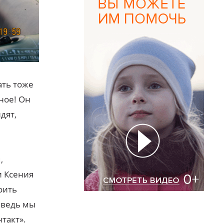
ать тоже
ное! Он
дят,
,
и Ксения
оить
 ведь мы
такт».