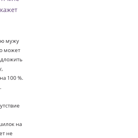
скажет
дею мужу
ло может
редложить
у,
на 100 %.
.
сутствие
шилок на
ет не