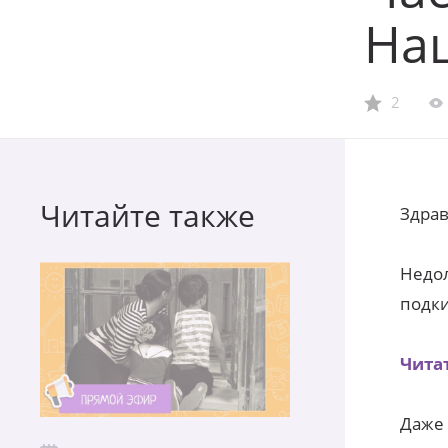
На
2
Читайте также
Здрав
Недол
подки
Читат
Даже 