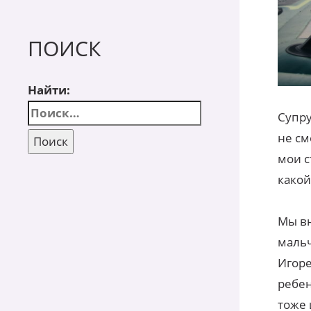
ПОИСК
Найти:
Супру
не см
мои с
какой
Мы вн
мальч
Игоре
ребен
тоже 