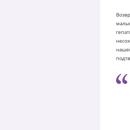
Возвр
малыш
гепат
несох
нашей
подтв