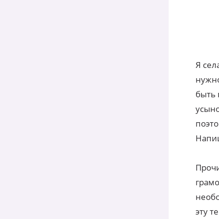
Я сел
нужно
быть 
усыно
поэто
Напиш
Прочи
грамо
необо
эту т