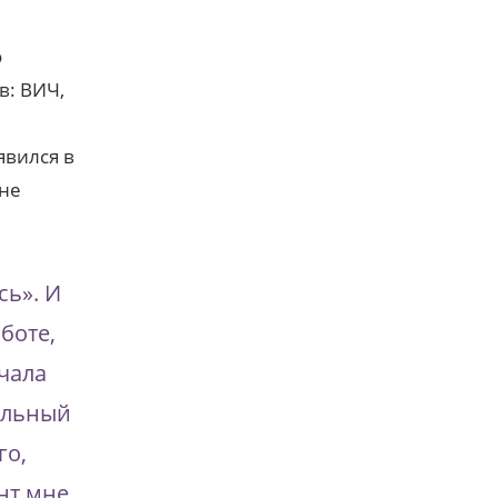
о
в: ВИЧ,
явился в
 не
сь». И
аботе,
учала
еальный
го,
нт мне