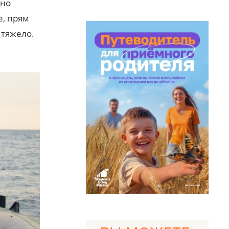
ьно
е, прям
 тяжело.