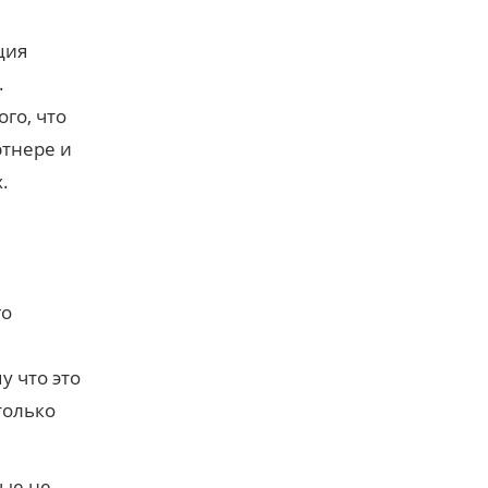
ция
.
го, что
ртнере и
.
го
у что это
только
рые не