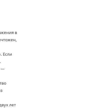
ажения в
ичтожен,
. Если
.
 —
тво
оз
двух лет