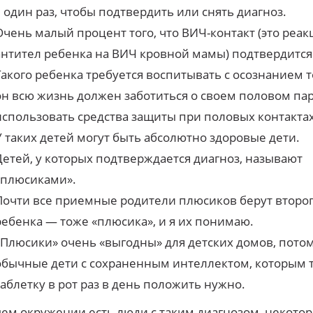
– один раз, чтобы подтвердить или снять диагноз.
Очень малый процент того, что ВИЧ-контакт (это реак
антител ребенка на ВИЧ кровной мамы) подтвердится
Такого ребенка требуется воспитывать с осознанием то
он всю жизнь должен заботиться о своем половом па
использовать средства защиты при половых контактах
У таких детей могут быть абсолютно здоровые дети.
Детей, у которых подтверждается диагноз, называют
«плюсиками».
Почти все приемные родители плюсиков берут второ
ребенка — тоже «плюсика», и я их понимаю.
«Плюсики» очень «выгодны» для детских домов, потом
обычные дети с сохраненным интеллектом, которым 
таблетку в рот раз в день положить нужно.
ем окружении есть люди с таким диагнозом, некото