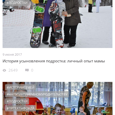
#ПОДРОСТКИ
9 июня 2017
История усыновления подростка: личный опыт мамы
2649
0
#ИСТОРИИСЕМЕЙ
#НАПУТИКПРИЕМНОМУРОДИТЕЛЬСТВУ
#ПОДРОСТКИ
#ПРОЕКТЫФОНДА