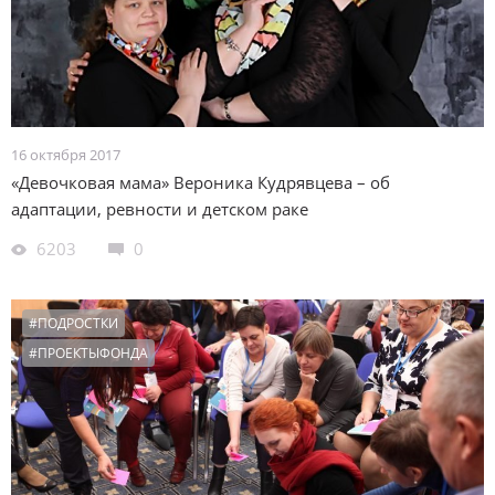
16 октября 2017
«Девочковая мама» Вероника Кудрявцева – об
адаптации, ревности и детском раке
6203
0
#ПОДРОСТКИ
#ПРОЕКТЫФОНДА