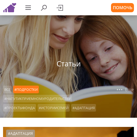
ПОМОЧЬ
Статьи
Еще
ВСЕ
#ПОДРОСТКИ
#НАПУТИКПРИЕМНОМУРОДИТЕЛЬСТВУ
#ПРОЕКТЫФОНДА
#ИСТОРИИСЕМЕЙ
#АДАПТАЦИЯ
#ВОСПИТАНИЕ
#ДЕТСКИЕДОМА
#КОНСУЛЬТАЦИИРОДИТЕЛЕЙ
#ОСОБЫЕДЕТИ
#АДАПТАЦИЯ
#ДЕТИСИРОТЫ
#ОФОНДЕ
#НАШАВИДЕОАНКЕТА