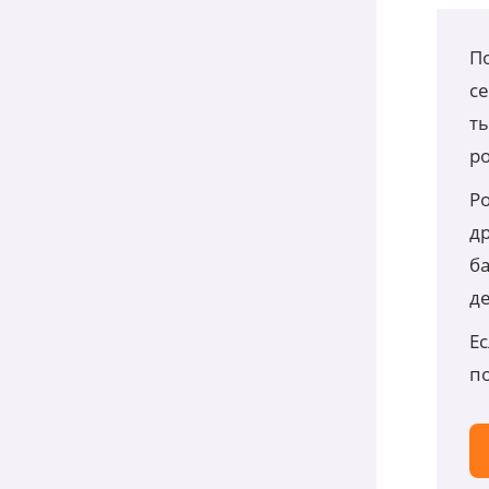
По
с
т
р
Р
др
б
д
Ес
п