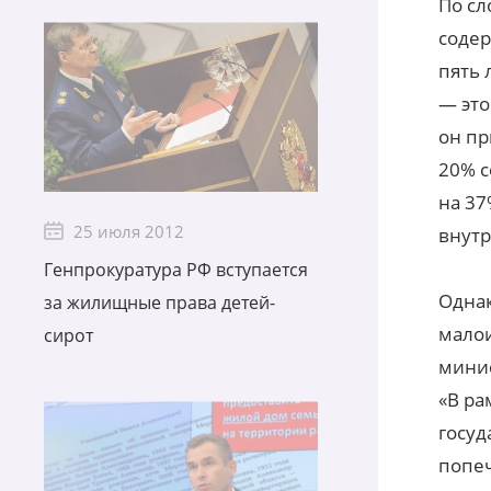
По сл
содер
пять 
— это
он пр
20% с
на 37
25 июля 2012
внутр
Генпрокуратура РФ вступается
Однак
за жилищные права детей-
малои
сирот
минис
«В ра
госуд
попеч