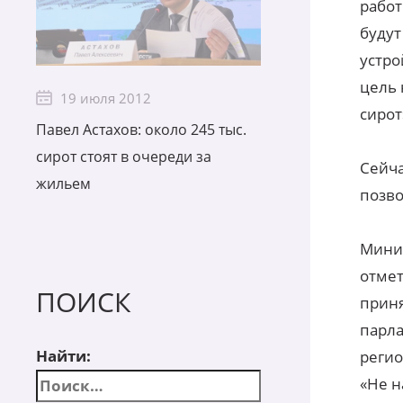
работ
будут
устро
цель 
19 июля 2012
сирот
Павел Астахов: около 245 тыс.
сирот стоят в очереди за
Сейча
жильем
позво
Минис
отмет
ПОИСК
приня
парла
Найти:
регио
«Не н