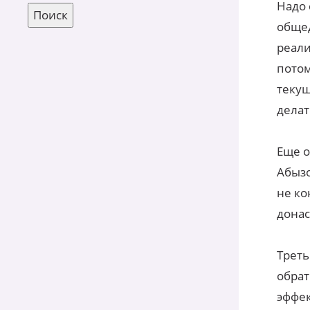
Надо 
общед
реали
потом
текущ
дела
Еще о
Абызо
не ко
донас
Треть
обрат
эффек