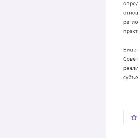
опред
отнош
регио
практ
Вице-
Совет
реали
субъе