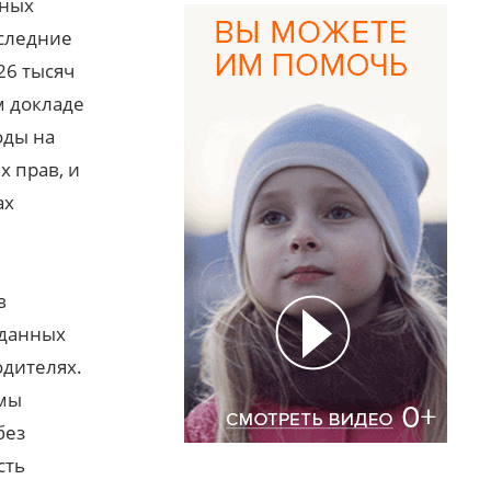
нных
оследние
26 тысяч
м докладе
оды на
 прав, и
ах
в
 данных
одителях.
емы
без
сть