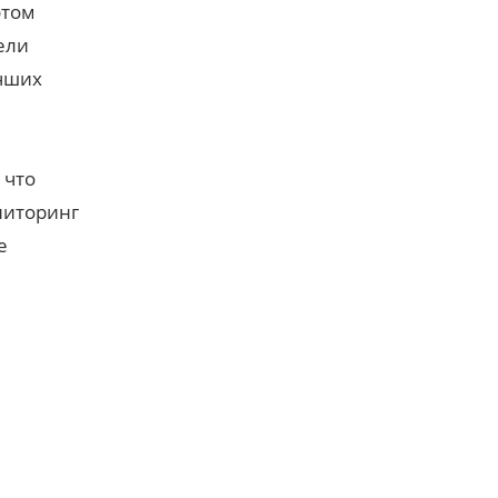
этом
ели
учших
 что
ниторинг
е