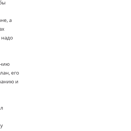
 бы
не, а
ах
 надо
ению
лан, его
ванию и
ил
чу