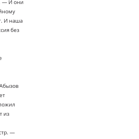
. — И они
ейному
. И наша
сия без
е
 Абызов
ет
дложил
т из
стр. —