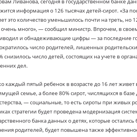
овам Ливанова, сегодня в государственном банке да
жится информация о 126 тысячах детей-сирот. «За п
лет это количество уменьшилось почти на треть, но 1
 очень много», — сообщил министр. Впрочем, в свое
иводил и обнадеживающие цифры — за последние г
ократилось число родителей, лишенных родительских
% снизилось число детей, состоящих на учете в орган
енних дел.
о каждый пятый ребенок в возрасте до 16 лет живет 
мущей семье, а более 80% сирот, числящихся в базе
терства, — социальные, то есть сироты при живых р
мках стратегии будет проведена модернизация сист
арственного банка данных о детях, которые остались 
ения родителей, будет повышена также эффективно