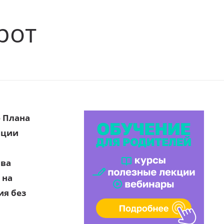
рот
 Плана
ации
ава
 на
ия без