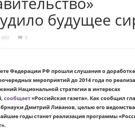
авительство»
удило будущее си
480
0
вете Федерации РФ прошли слушания о доработке
оочередных мероприятий до 2014 года по реализ
жений Национальной стратегии в интересах
й,
сообщает
«Российская газета».
Как сообщил гл
брнауки Дмитрий Ливанов, целью его ведомства
айшие годы станет реализация программы «Росс
».