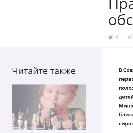
Пр
обс
0
Читайте также
В Со
перв
поло
дете
Мино
ближ
сирот