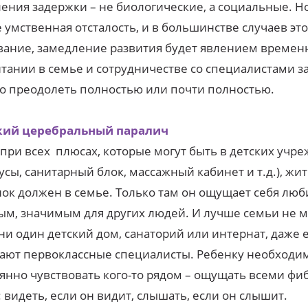
ения задержки – не биологические, а социальные. Но
е умственная отсталость, и в большинстве случаев это
вание, замедление развития будет явлением времен
тании в семье и сотрудничестве со специалистами з
 преодолеть полностью или почти полностью.
кий церебральный паралич
при всех плюсах, которые могут быть в детских учр
усы, санитарный блок, массажный кабинет и т.д.), жи
ок должен в семье. Только там он ощущает себя лю
м, значимым для других людей. И лучше семьи не 
ни один детский дом, санаторий или интернат, даже 
ают первоклассные специалисты. Ребенку необходи
янно чувствовать кого-то рядом – ощущать всеми ф
 видеть, если он видит, слышать, если он слышит.