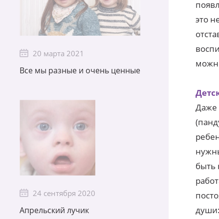
появл
это н
отста
воспи
20 марта 2021
можно
Все мы разные и очень ценные
Детс
Даже 
(панд
ребен
нужны
быть 
работ
24 сентября 2020
посто
души:
Апрельский лучик