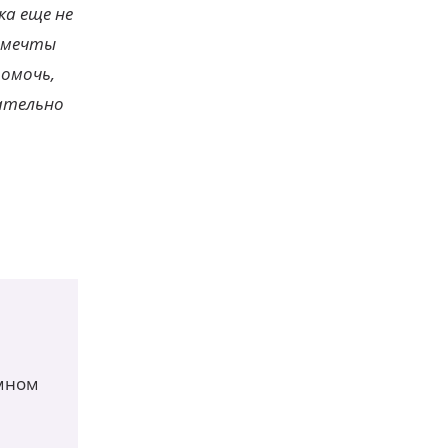
ка еще не
х мечты
помочь,
зательно
мном