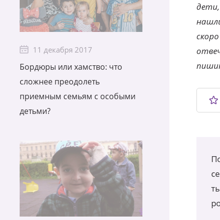
дети,
нашли
скоро
11 декабря 2017
отвеч
пишит
Бордюры или хамство: что
сложнее преодолеть
приемным семьям с особыми
детьми?
По
с
т
р