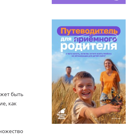
ожет быть
ие, как
множество