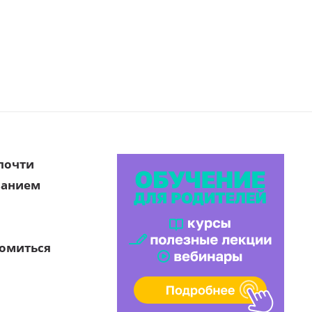
 почти
ванием
комиться