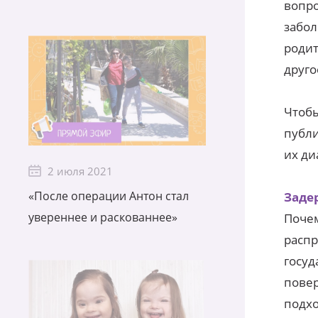
вопро
забол
родит
друго
Чтобы
публи
их ди
2 июля 2021
«После операции Антон стал
Заде
увереннее и раскованнее»
Почем
распр
госуд
повер
подхо