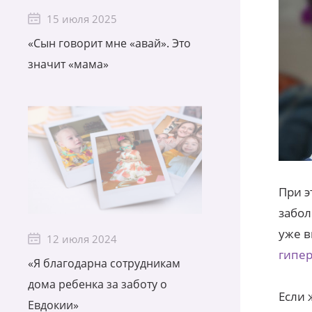
15 июля 2025
«Сын говорит мне «авай». Это
значит «мама»
При э
забол
уже в
12 июля 2024
гипер
«Я благодарна сотрудникам
дома ребенка за заботу о
Если 
Евдокии»