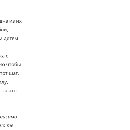
дна из их
бви,
м детям
ка с
Но чтобы
тот шаг,
илу,
 на что
ависимо
нно те