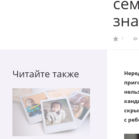
се
зна
1
Читайте также
Нере
приг
нель
канд
скры
с ре