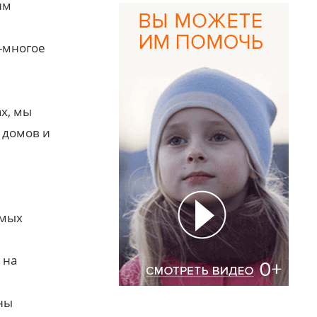
им
-многое
х, мы
 домов и
амых
 на
ны