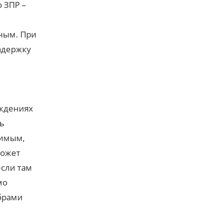
 ЗПР –
ным. При
адержку
еждениях
ть
бимым,
может
если там
мо
ибрами