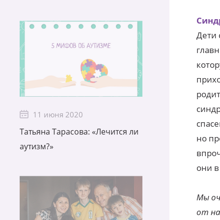
Синд
Дети 
главн
котор
прихо
родит
синдр
11 июня 2020
спасе
Татьяна Тарасова: «Лечится ли
но пр
аутизм?»
впроч
они в
Мы оч
от на