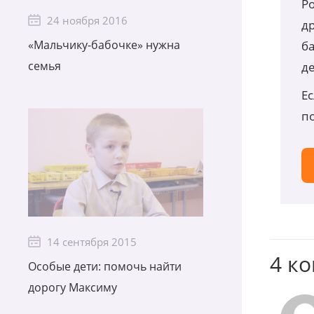
Р
24 ноября 2016
др
«Мальчику-бабочке» нужна
б
семья
д
Ес
п
14 сентября 2015
4 к
Особые дети: помочь найти
дорогу Максиму