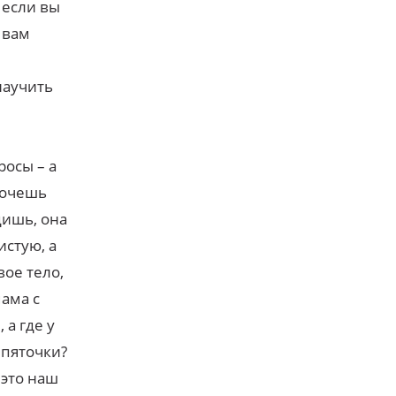
 если вы
 вам
научить
росы – а
хочешь
дишь, она
истую, а
вое тело,
мама с
а где у
 пяточки?
 это наш