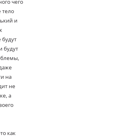
ного чего
е тело
ький и
к
 будут
и будут
роблемы,
 даже
ти на
дит не
ке, а
воего
то как