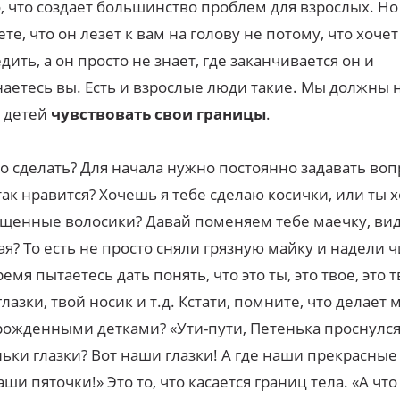
о, что создает большинство проблем для взрослых. Но
те, что он лезет к вам на голову не потому, что хочет
дить, а он просто не знает, где заканчивается он и
аетесь вы. Есть и взрослые люди такие. Мы должны 
 детей
чувствовать свои границы
.
то сделать? Для начала нужно постоянно задавать воп
так нравится? Хочешь я тебе сделаю косички, или ты 
щенные волосики? Давай поменяем тебе маечку, ви
ая? То есть не просто сняли грязную майку и надели ч
ремя пытаетесь дать понять, что это ты, это твое, это т
глазки, твой носик и т.д. Кстати, помните, что делает 
ожденными детками? «Ути-пути, Петенька проснулся, 
ьки глазки? Вот наши глазки! А где наши прекрасные
аши пяточки!» Это то, что касается границ тела. «А что