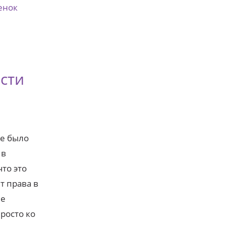
енок
сти
не было
 в
то это
т права в
не
росто ко