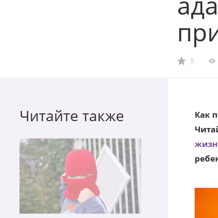
ада
пр
8
Читайте также
Как 
Чита
жизн
ребе