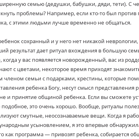
ширенную семью (дедушки, бабушки, дяди, тети). С ч
кнуть проблемы? Например, если кто-то был против
ка, с этими людьми лучше временно не общаться.
ребенок сохранный и у него нет никакой неврологии,
ий результат дает ритуал вхождения в большую сем
, когда у вас появляется новорожденный, вас из род
чают с цветами, некоторое время приходят знакомить
 членом семьи с подарками, крестины, которые по
тавления ребенка Богу, несут смысл представления 
е и принятие общиной ребенка. Если вы сможете ус
 подобное, это очень хорошо. Вообще, ритуалы поле
лизуют смутные, неосознаваемые вещи. Когда я рабо
народным усыновлением, я это впервые обнаружила
то как программа — привозят ребенка, собирается об