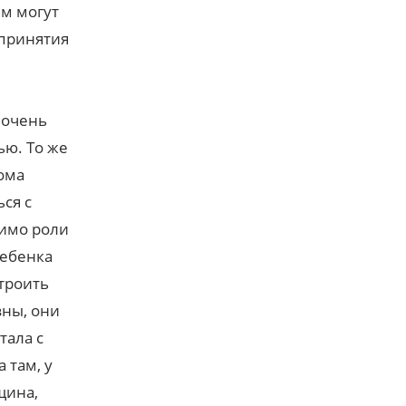
ем могут
 принятия
 очень
ью. То же
дома
ся с
мимо роли
ребенка
троить
зны, они
тала с
 там, у
щина,