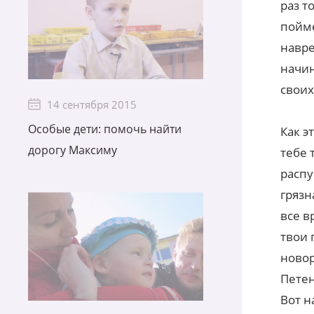
раз т
пойме
навре
начин
своих
14 сентября 2015
Особые дети: помочь найти
Как э
дорогу Максиму
тебе 
распу
грязн
все в
твои 
новор
Петен
Вот н