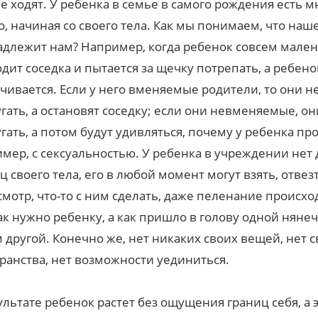
е ходят. У ребенка в семье в самого рождения есть м
о, начиная со своего тела. Как мы понимаем, что наш
длежит нам? Например, когда ребенок совсем мален
дит соседка и пытается за щечку потрепать, а ребено
чивается. Если у него вменяемые родители, то они не
угать, а остановят соседку; если они невменяемые, он
угать, а потом будут удивляться, почему у ребенка п
мер, с сексуальностью. У ребенка в учреждении нет
ц своего тела, его в любой момент могут взять, отвез
мотр, что-то с ним сделать, даже пеленание происхо
как нужно ребенку, а как пришло в голову одной нянеч
 другой. Конечно же, нет никаких своих вещей, нет с
ранства, нет возможности уединиться.
ультате ребенок растет без ощущения границ себя, а э