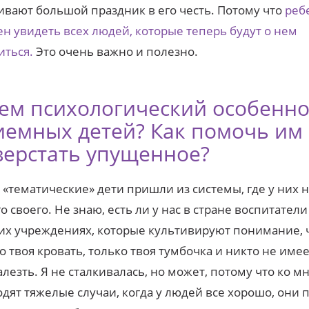
ивают большой праздник в его честь. Потому что
реб
н увидеть всех людей, которые теперь будут о нем
иться.
Это очень важно и полезно.
чем психологический особенно
иемных детей? Как помочь им
верстать упущенное?
«тематические» дети пришли из системы, где у них 
о своего. Не знаю, есть ли у нас в стране воспитатели
их учреждениях, которые культивируют понимание, ч
о твоя кровать, только твоя тумбочка и никто не имее
алезть. Я не сталкивалась, но может, потому что ко м
дят тяжелые случаи, когда у людей все хорошо, они п