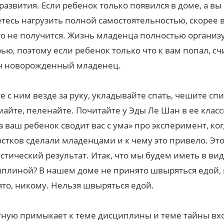
развития. Если ребенок только появился в доме, а вы 
тесь нагрузить полной самостоятельностью, скорее в
о не получится. Жизнь младенца полностью организ
ью, поэтому если ребенок только что к вам попал, сч
он новорожденный младенец.
е с ним везде за руку, укладывайте спать, чешите спи
айте, пеленайте. Почитайте у Эды Ле Шан в ее клас
а ваш ребенок сводит вас с ума» про эксперимент, ко
стков сделали младенцами и к чему это привело. Эт
стический результат. Итак, что мы будем иметь в вид
плиной? В нашем доме не принято швыряться едой, 
то, никому. Нельзя швыряться едой.
ную примыкает к теме дисциплины и теме тайны в