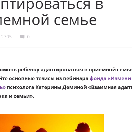
птироваться в
иемной семье
2705
0
помочь ребенку адаптироваться в приемной семье
йте основные тезисы из вебинара
фонда «Измени
ь»
психолога Катерины Деминой «Взаимная адап
нка и семьи».