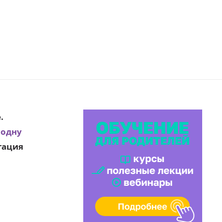
.
 одну
тация