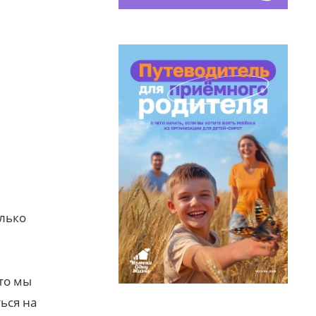
олько
то мы
ься на