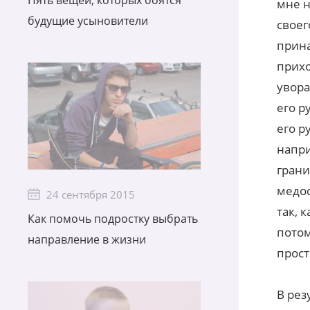
Пять вещей, которых боятся
мне н
будущие усыновители
своег
прина
прихо
увора
его р
его р
напри
грани
медос
24 сентября 2015
так, 
Как помочь подростку выбрать
потом
направление в жизни
прост
В рез