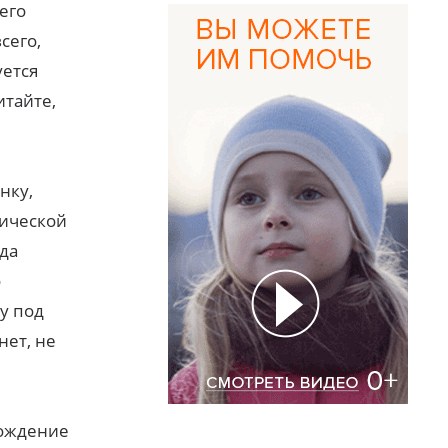
его
сего,
уется
итайте,
нку,
сической
гда
о
у под
нет, не
хождение