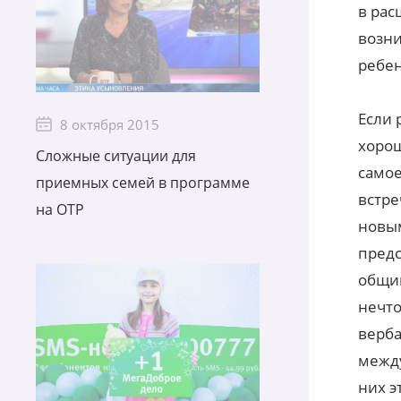
в рас
возни
ребен
Если 
8 октября 2015
хорош
Сложные ситуации для
самое
приемных семей в программе
встре
на ОТР
новым
предс
общин
нечто
верба
между
них э