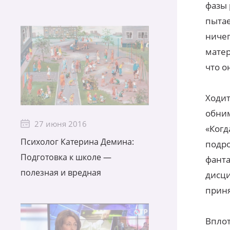
фазы 
пытае
ничег
матер
что 
Ходит
обним
27 июня 2016
«Когд
Психолог Катерина Демина:
подро
Подготовка к школе —
фанта
полезная и вредная
дисци
приня
Вплот