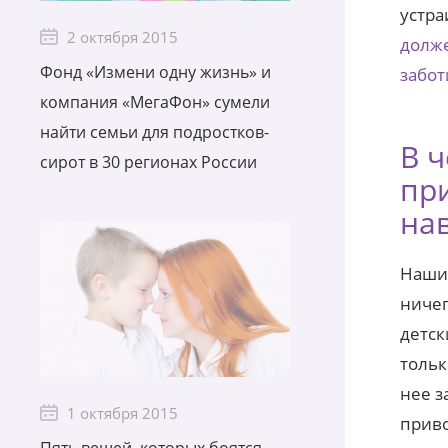
устра
2 октября 2015
долже
Фонд «Измени одну жизнь» и
забот
компания «МегаФон» сумели
найти семьи для подростков-
В 
сирот в 30 регионах России
пр
на
Наши 
ничег
детск
тольк
нее з
1 октября 2015
приво