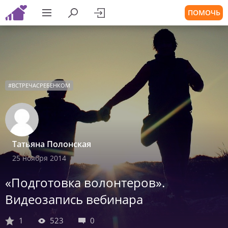
ПОМОЧЬ
#
ВСТРЕЧАСРЕБЕНКОМ
Татьяна Полонская
25 ноября 2014
«Подготовка волонтеров».
Видеозапись вебинара
1
523
0