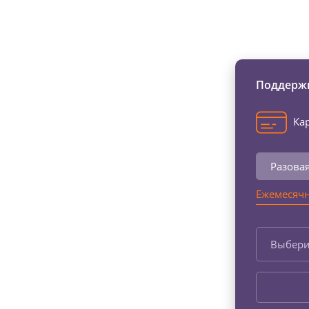
Изменяйте жи
Поддержи
Кар
Разова
Ежемесячн
Выбери