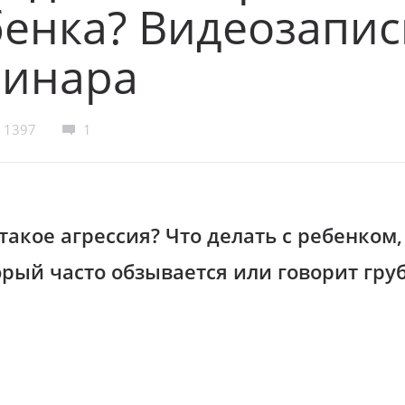
енка? Видеозапис
бинара
1397
1
такое агрессия? Что делать с ребенком,
орый часто обзывается или говорит гру