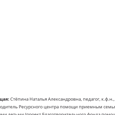
щая:
Стёпина Наталья Александровна, педагог, к.ф.н.,
одитель Ресурсного центра помощи приемным семь
ми детьми (проект Благотворительного фонда помо