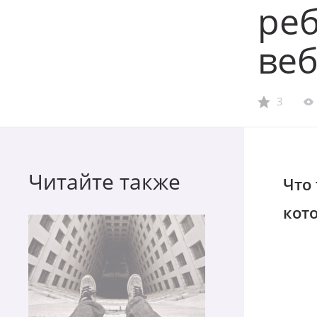
реб
ве
3
Читайте также
Что 
кот