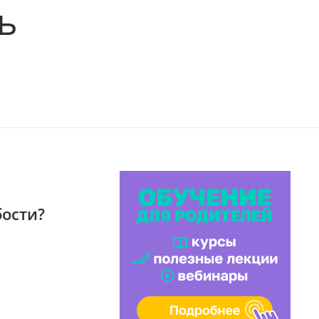
ь
бости?