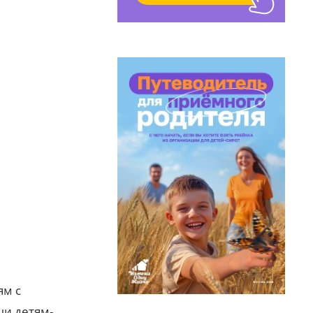
ям с
щи детям-