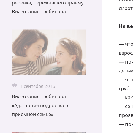
ребенка, пережившего травму.
сирот
Видеозапись вебинара
На в
— что
взрос
— поч
деть
— что
1 сентября 2016
грубо
Видеозапись вебинара
— как
«Адаптация подростка в
— сен
приемной семье»
проя
— пом