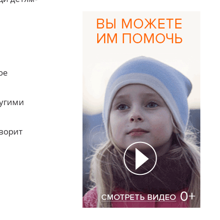
ое
ругими
оворит