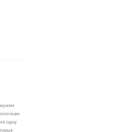
 мужем
полочкам.
ка одну
оторые