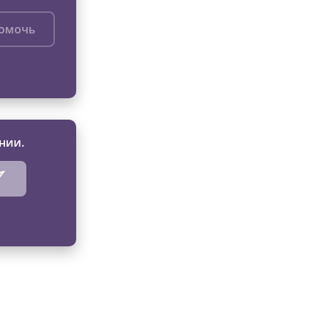
помочь
нии.