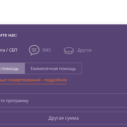
зни детей из детских домов 
те нас:
та / СБП
SMS
Другое
я помощь
Ежемесячная помощь
ые пожертвования - подробнее
те программу
Другая сумма