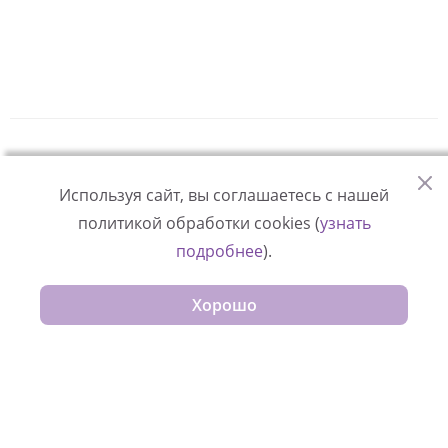
О фонде
Используя сайт, вы соглашаетесь с нашей
Истории и статьи
политикой обработки cookies (
узнать
Видеоанкеты детей-сирот
подробнее
).
Приемным родителям
Хорошо
Как помочь
Спецпроекты