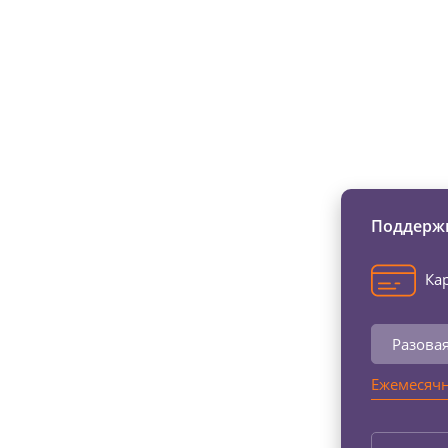
Изменяйте жи
Поддержи
Кар
Разова
Ежемесячн