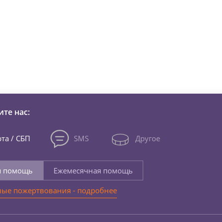
зни детей из детских домов 
те нас:
та / СБП
SMS
Другое
я помощь
Ежемесячная помощь
ые пожертвования - подробнее