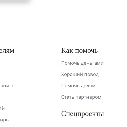
елям
Как помочь
Помочь деньгами
Хороший повод
ьтацию
Помочь делом
Стать партнером
ей
Спецпроекты
фиры