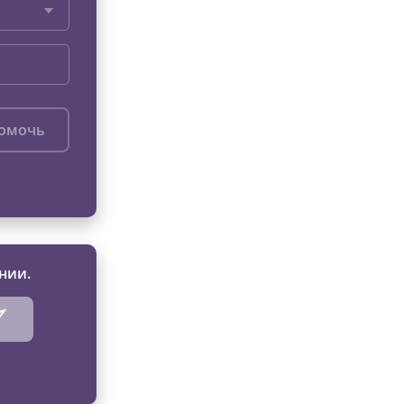
помочь
нии.