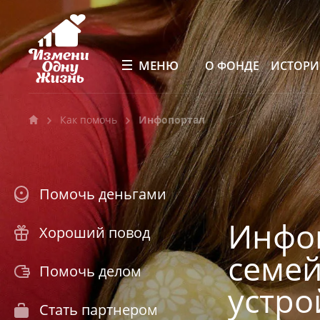
МЕНЮ
О ФОНДЕ
ИСТОР
Как помочь
Инфопортал
Помочь деньгами
Инфо
Хороший повод
семе
Помочь делом
устро
Стать партнером