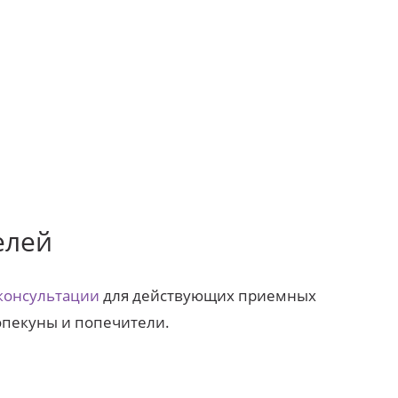
елей
консультации
для действующих приемных
опекуны и попечители.