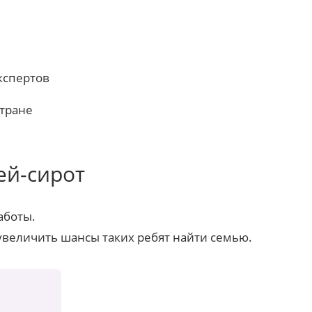
кспертов
стране
ей-сирот
аботы.
увеличить шансы таких ребят найти семью.