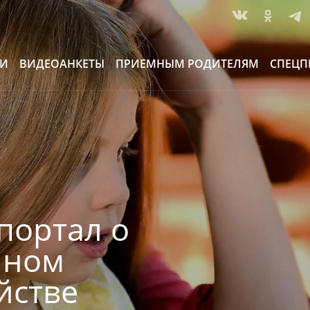
ИИ
ВИДЕОАНКЕТЫ
ПРИЕМНЫМ РОДИТЕЛЯМ
СПЕЦП
портал о
йном
йстве