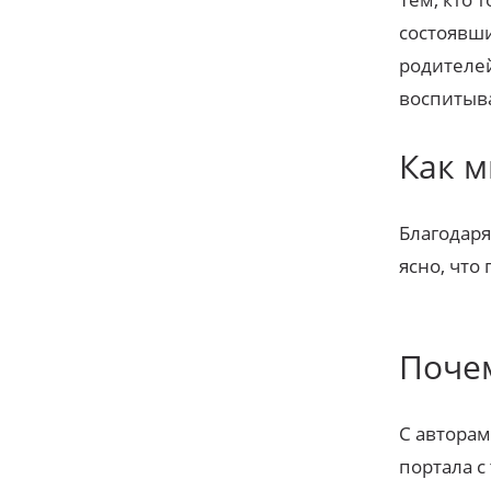
состоявши
родителей
воспитыва
Как 
Благодаря
ясно, что
Почем
С авторам
портала с