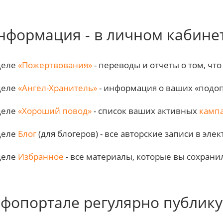
нформация - в личном кабине
деле
«Пожертвования»
- переводы и отчеты о том, чт
деле
«Ангел-Хранитель»
- информация о ваших «подо
деле
«Хороший повод»
- список ваших активных
камп
деле
Блог
(для блогеров) - все авторские записи в эл
деле
Избранное
- все материалы, которые вы сохрани
фопортале регулярно публику