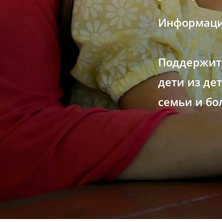
Информаци
Поддержит
дети из де
семьи и бо