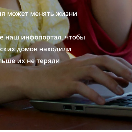
я может менять жизни
е наш инфопортал, чтобы
тских домов находили
льше их не теряли