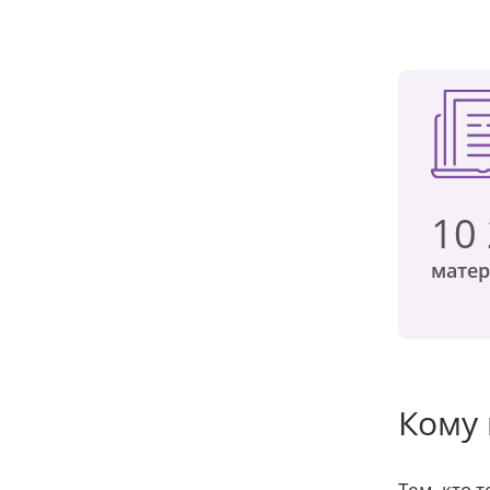
10
матер
Кому
Тем, кто 