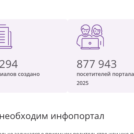
 294
877 943
иалов создано
посетителей портала
2025
 необходим инфопортал
только задумался о приемном родительстве или уже п