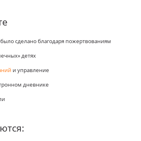
те
о было сделано благодаря пожертвованиям
печных» детях
аний
и управление
ектронном дневнике
ли
ются: