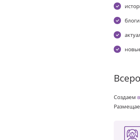
истор
блоги
актуа
новые
Всеро
Создаем
Размещаем