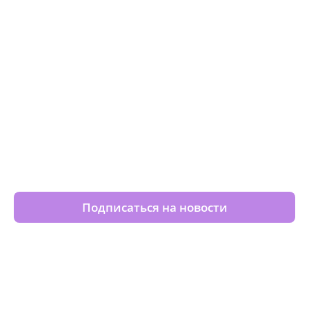
Изменяйте жизни детей из
детских домов вместе с нами
Подписаться на новости