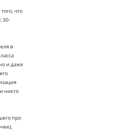
того, что
 30-
еля в
класса
но и даже
его
изация
ти никто
шего про
чее),