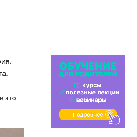
рия.
га.
е это