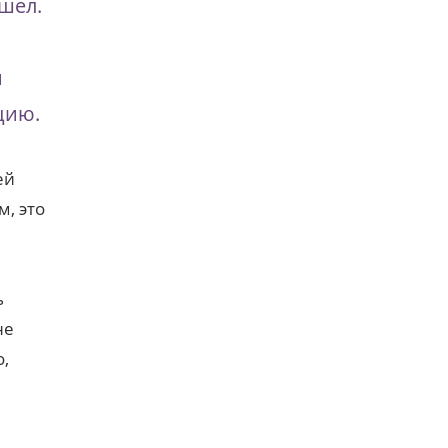
шел.
и
цию.
ей
, это
ь
не
о,