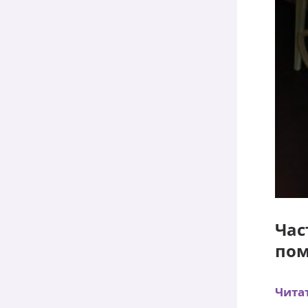
Час
пом
Читат