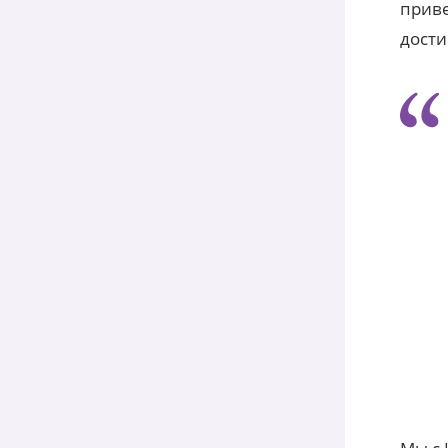
приве
дости