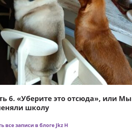
ть 6. «Уберите это отсюда», или Мы
еняли школу
ь все записи в блоге Jkz H