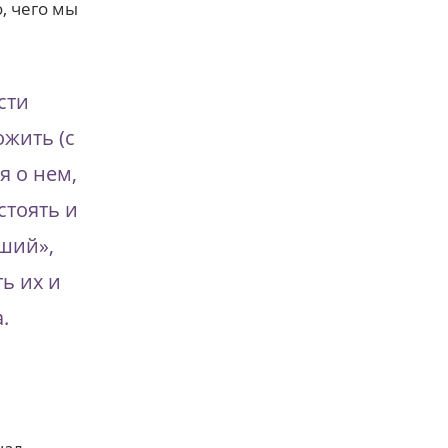
, чего мы
сти
ожить (с
я о нем,
стоять и
дший»,
ь их и
.