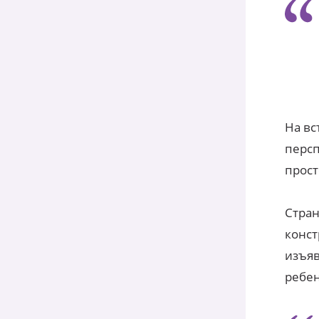
На вс
персп
прост
Стран
конст
изъяв
ребен