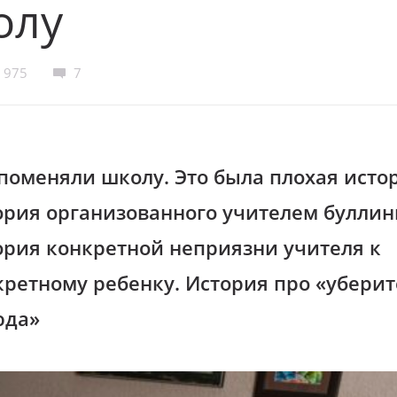
олу
975
7
поменяли школу. Это была плохая исто
ория организованного учителем буллин
ория конкретной неприязни учителя к
кретному ребенку. История про «уберит
юда»