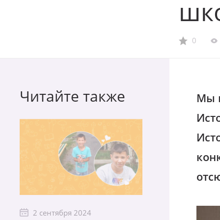
шк
0
Читайте также
Мы 
Ист
Ист
кон
отс
2 сентября 2024