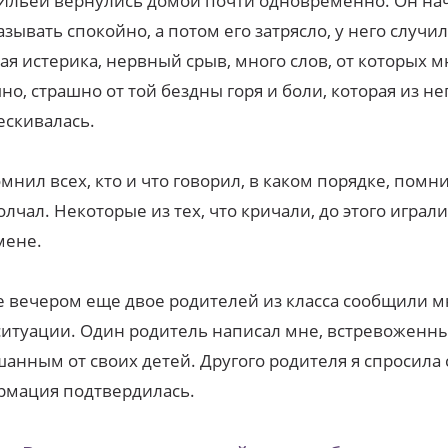
Ильей вернулись домой почти одновременно. Он на
азывать спокойно, а потом его затрясло, у него случи
ая истерика, нервный срыв, много слов, от которых 
но, страшно от той бездны горя и боли, которая из не
скивалась.
мнил всех, кто и что говорил, в каком порядке, помни
лчал. Некоторые из тех, что кричали, до этого играли
мене.
 вечером еще двое родителей из класса сообщили м
ситуации. Один родитель написал мне, встревоженн
анным от своих детей. Другого родителя я спросила 
рмация подтвердилась.