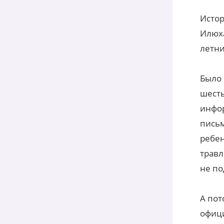
Истор
Илюха
летни
Было 
шесть
инфор
письм
ребен
травл
не по
А пот
офици