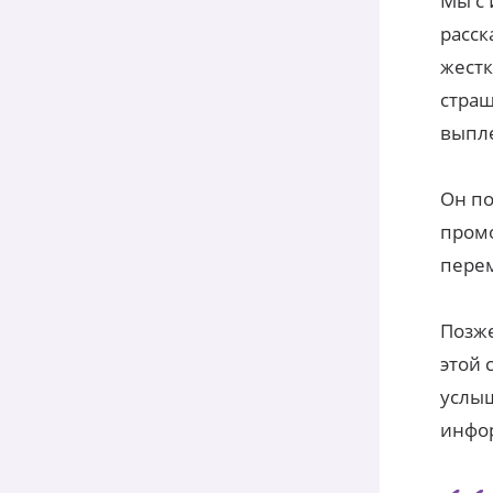
Мы с 
расск
жестк
страш
выпле
Он по
промо
пере
Позже
этой 
услыш
инфо