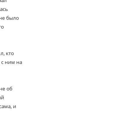
чал
лась
мне было
го
л, кто
 с ним на
не об
ый
сама, и