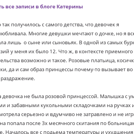
ь все записи в блоге Катерины
о так получилось с самого детства, что девочек я
юбливала. Многие девушки мечтают о дочке, но я вс
ла лишь о сыне или сыновьях. В одной из самых бу
зий у меня их было 12. Что ж, в контексте приемного
ельства возможно и такое. Розовые платьица, косичк
ки, да и сам образ принцессы почему-то вызывает во
 раздражение.
а девочка не была розовой принцессой. Малышка с 
ми и забавными кукольными складочками на ручках 
мотрела серьезно и вдумчиво не затравлено и не игр
на попала после 3х месячного скитания по больница
е. Началось все с подьема температуры и ухудшения