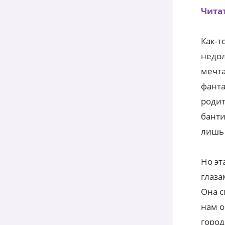
Читат
Как-т
недол
мечта
фанта
родит
банти
лишь
Но эт
глаза
Она с
нам о
город