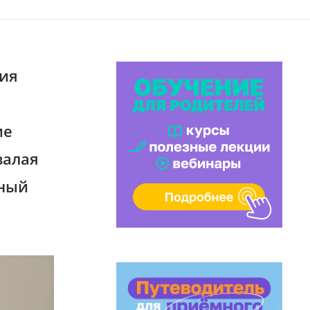
ния
ие
валая
мный