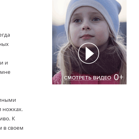
егда
рных
и и
 мне
умными
и ножках.
иво. К
м в своем