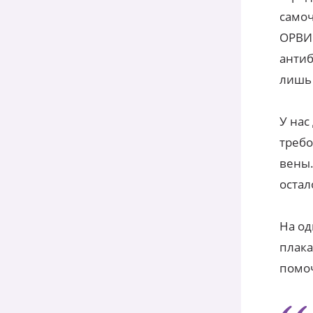
самоч
ОРВИ 
антиб
лишь
У нас
требо
вены.
остал
На од
плака
помоч