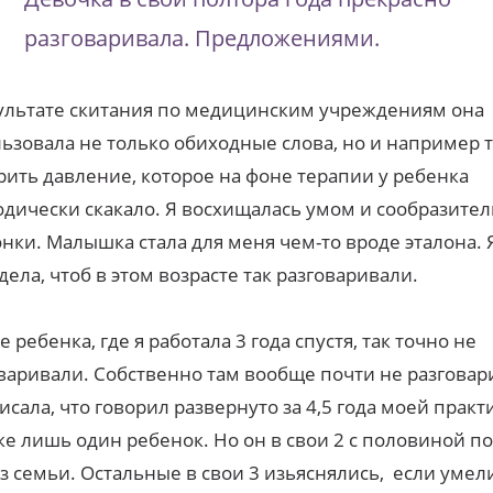
разговаривала. Предложениями.
ультате скитания по медицинским учреждениям она
ьзовала не только обиходные слова, но и например т
ить давление, которое на фоне терапии у ребенка
дически скакало. Я восхищалась умом и сообразите
нки. Малышка стала для меня чем-то вроде эталона. 
дела, чтоб в этом возрасте так разговаривали.
е ребенка, где я работала 3 года спустя, так точно не
варивали. Собственно там вообще почти не разговар
исала, что говорил развернуто за 4,5 года моей практ
е лишь один ребенок. Но он в свои 2 с половиной по
з семьи. Остальные в свои 3 изьяснялись, если умели