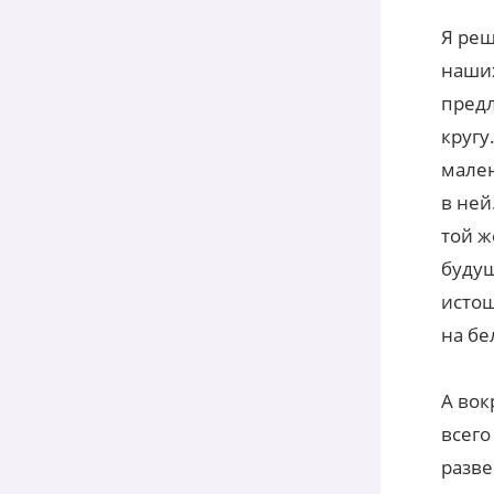
Я реш
наших
предл
кругу
мален
в ней
той ж
будущ
истош
на бе
А вок
всего
разве