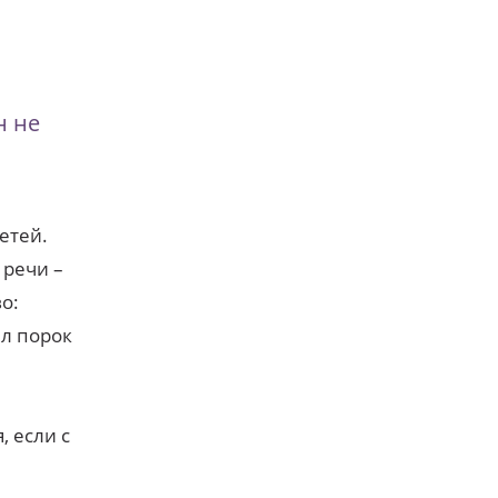
н не
етей.
 речи –
о:
л порок
, если с