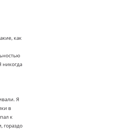
акие, как
льностью
Я никогда
ивали. Я
ики в
пал к
, гораздо