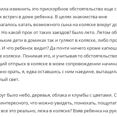
ила изменить это прискорбное обстоятельство еще 
 встреч в доме ребенка. В целях знакомства мне
агалось катать возможного сына на коляске вокруг д
. Но какой прок от таких заездов? Было лето. Летом о
ькие дети в домиках так и гуляют в коляске, либо про
. И что ребенок видит? Да почти ничего кроме капюш
е коляски. Понимая это, и учитывая то обстоятельство
ий отпрыск в коляске в моем сопровождении начин
но орать, я, едва оставшись с ним наедине, вытащил
лый свет.
руг было небо, деревья, облака и клумбы с цветами. 
 интересного, что можно увидеть, понюхать, пощупат
 все это реально, лежа в коляске? Взяв ребенка на рук