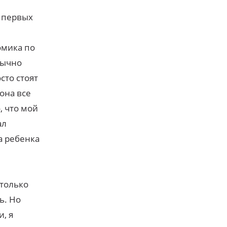
с первых
омика по
бычно
сто стоят
она все
, что мой
ал
а ребенка
Столько
ь. Но
и, я