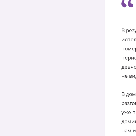
В рез
испол
помер
перио
девчо
не ви
В дом
разго
уже п
домик
нам и