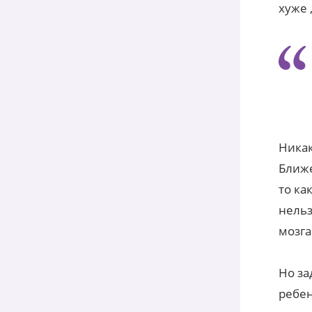
хуже 
Никак
Ближе
то ка
нельз
мозга
Но за
ребен