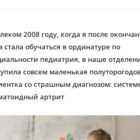
леком 2008 году, когда я после оконча
а стала обучаться в ординатуре по
циальности педиатрия, в наше отделен
тупила совсем маленькая полуторогодо
иентка со страшным диагнозом: систе
матоидный артрит