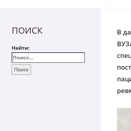
ПОИСК
В да
ВУЗ
Найти:
спе
пос
пац
рев