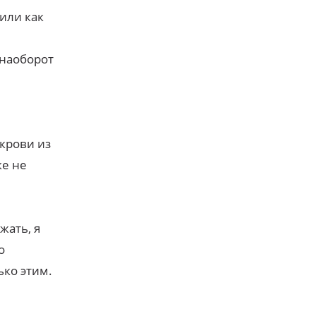
или как
 наоборот
крови из
ке не
жать, я
о
ько этим.