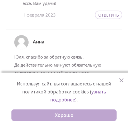
эссэ. Вам удачи!
1 февраля 2023
ОТВЕТИТЬ
Анна
Юля, спасибо за обратную связь.
Да действительно минуют обязательную
литературу, да и одной книги мало
очень, все имеют право на свое мнение.
Используя сайт, вы соглашаетесь с нашей
Конечно все, кто ставят себя ближе к
политикой обработки cookies (
узнать
приемным деткам и отодвигают
подробнее
).
биологических родителей, делают это из
любви или из страха. Многие не знают и
Хорошо
не хотят разбираться в этом важном