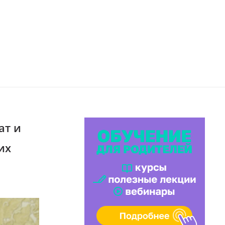
ат и
их