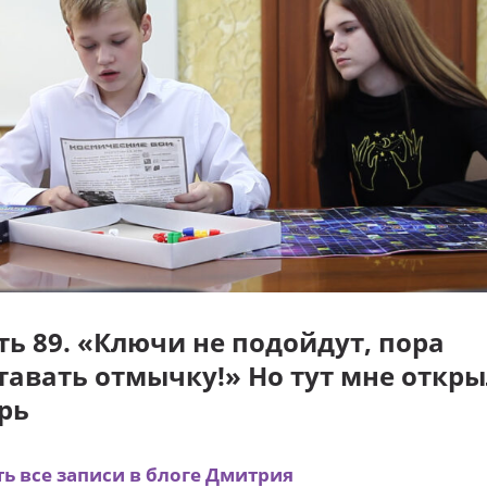
ть 89. «Ключи не подойдут, пора
тавать отмычку!» Но тут мне откр
рь
ть все записи в блоге Дмитрия