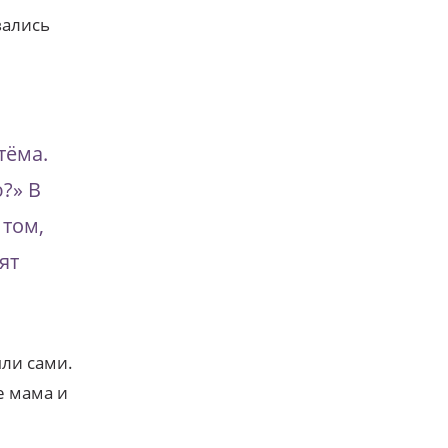
вались
тёма.
?» В
 том,
ят
ыли сами.
е мама и