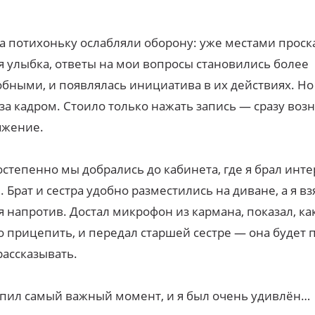
а потихоньку ослабляли оборону: уже местами проск
я улыбка, ответы на мои вопросы становились более
бными, и появлялась инициатива в их действиях. Но 
за кадром. Стоило только нажать запись — сразу воз
яжение.
остепенно мы добрались до кабинета, где я брал инт
. Брат и сестра удобно разместились на диване, а я вз
я напротив. Достал микрофон из кармана, показал, ка
 прицепить, и передал старшей сестре — она будет 
рассказывать.
пил самый важный момент, и я был очень удивлён…