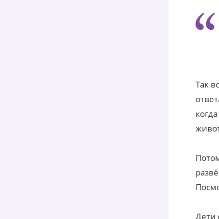
Так в
ответ
когда
живот
Потом
развё
Посм
Дети 