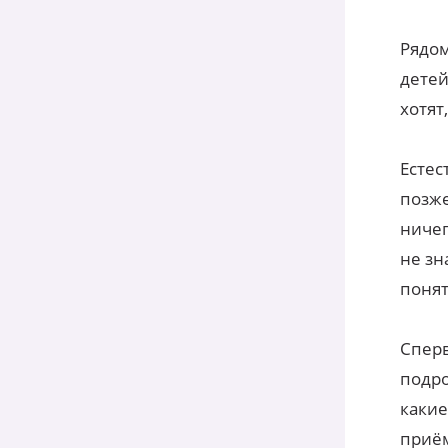
Рядом
детей
хотят
Естес
позже
ничег
не зн
понят
Сперв
подро
какие
приём