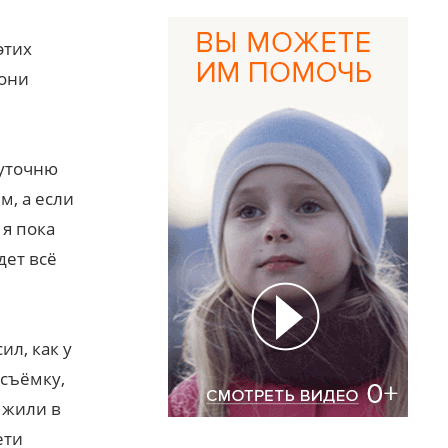
этих
 они
 уточню
м, а если
 я пока
дет всё
ил, как у
 съёмку,
 жили в
ети