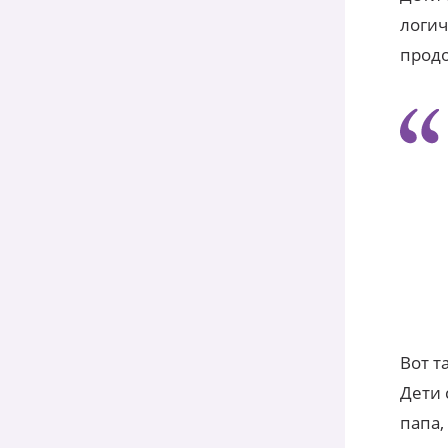
логич
продо
Вот т
Дети 
папа,