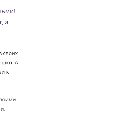
тьми!
, а
в своих
ышко. А
ви к
своими
и.