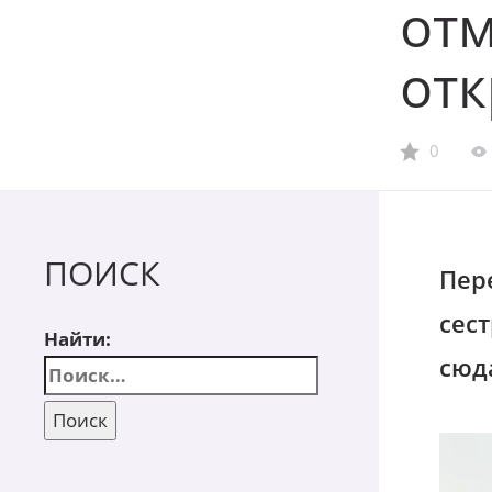
отм
от
0
ПОИСК
Пер
сес
Найти:
сюд