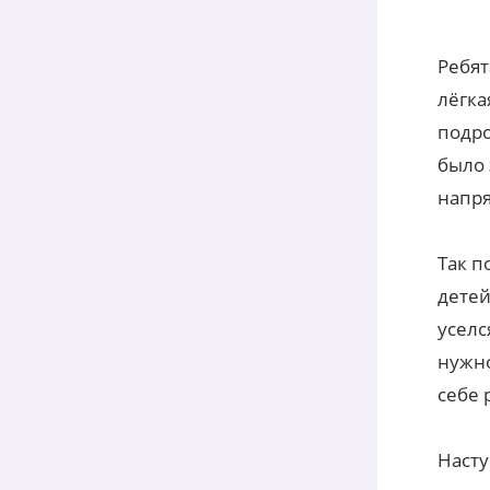
Ребят
лёгка
подро
было 
напр
Так п
детей
уселс
нужно
себе 
Насту