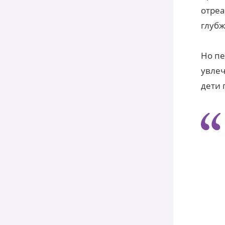
отреа
глубж
Но пе
увлеч
дети 