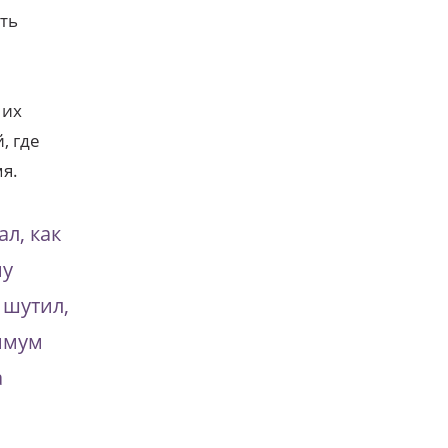
ть
 их
, где
я.
ал, как
му
 шутил,
имум
а