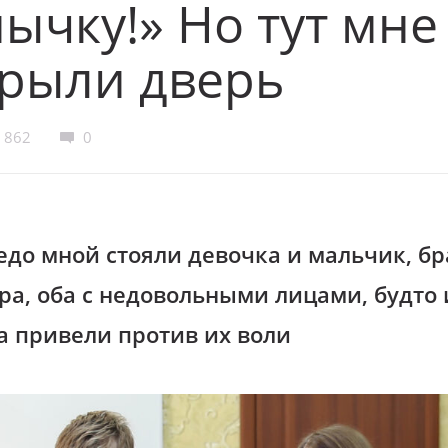
ычку!» Но тут мне
крыли дверь
862
0
едо мной стояли девочка и мальчик, бр
тра, оба с недовольными лицами, будто 
а привели против их воли