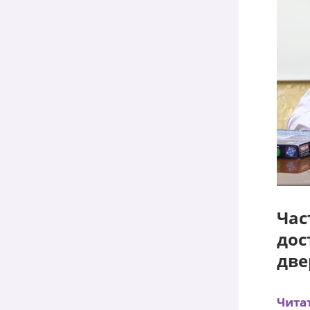
Час
дос
две
Чита