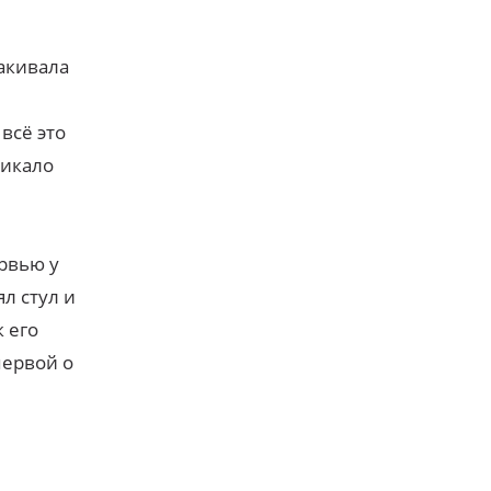
акивала
всё это
никало
ервью у
ял стул и
к его
первой о