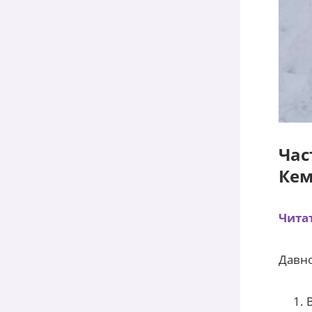
Час
Кем
Читат
Давно