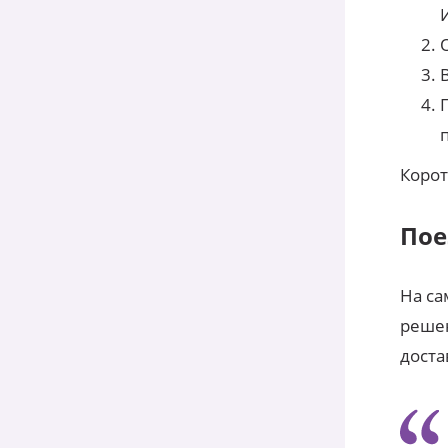
Корот
Пое
На са
решен
доста