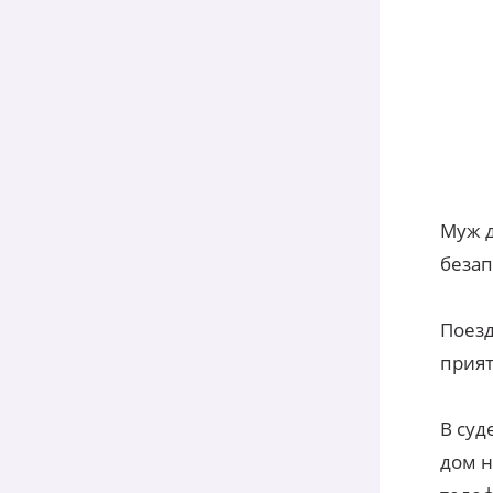
Муж д
безап
Поезд
прият
В суд
дом н