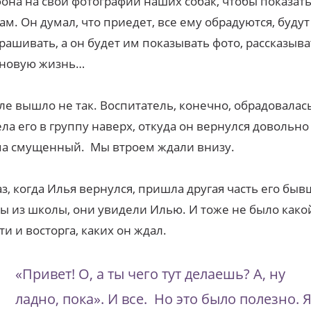
она на свой фотографии наших собак, чтобы показать
ам. Он думал, что приедет, все ему обрадуются, будут
рашивать, а он будет им показывать фото, рассказыва
 новую жизнь…
ле вышло не так. Воспитатель, конечно, обрадовалась
ла его в группу наверх, откуда он вернулся довольно 
ма смущенный. Мы втроем ждали внизу.
аз, когда Илья вернулся, пришла другая часть его бы
ы из школы, они увидели Илью. И тоже не было како
ти и восторга, каких он ждал.
«Привет! О, а ты чего тут делаешь? А, ну
ладно, пока». И все. Но это было полезно. 