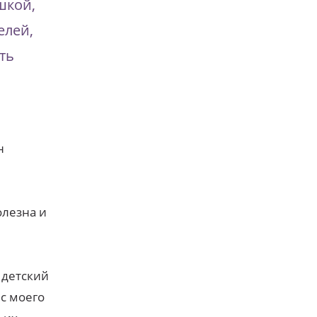
шкой,
елей,
ть
н
олезна и
 детский
с моего