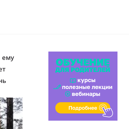
е ему
ет
нь