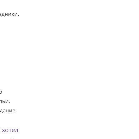
здники.
.
ю
льи,
едание.
 хотел