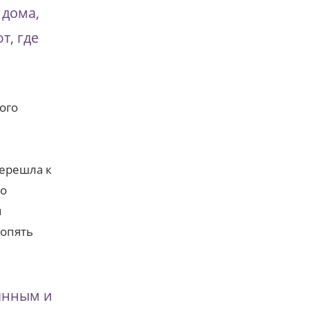
 дома,
т, где
ого
перешла к
до
я
 опять
рянным и