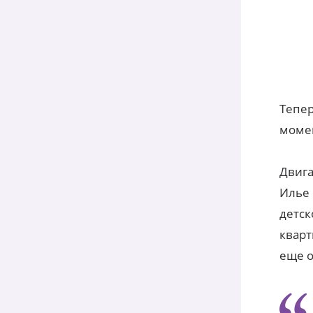
Тепер
моме
Двига
Илье 
детск
кварт
еще о