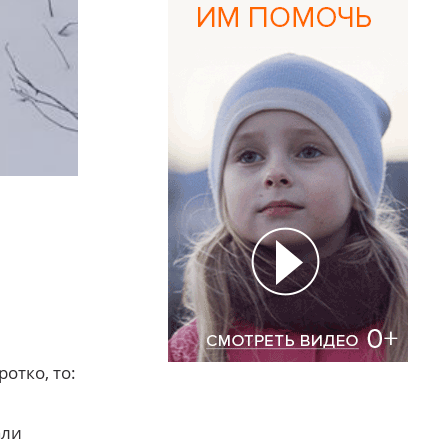
отко, то:
али