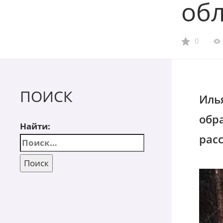
обл
0
ПОИСК
Илья
обра
Найти:
рас