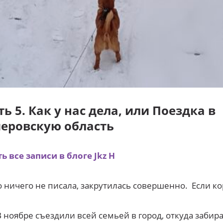
ть 5. Как у нас дела, или Поездка в
еровскую область
ь все записи в блоге Jkz H
 ничего не писала, закрутилась совершенно. Если кор
В ноябре съездили всей семьей в город, откуда забир