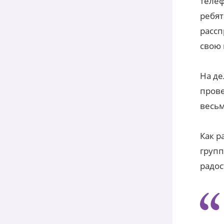
телеф
ребят
рассп
свою
На де
прове
весь
Как р
групп
радос