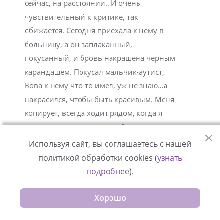
сейчас, на расстоянии…И очень
чувствительный к критике, так
обижается. Сегодня приехала к нему в
больницу, а он заплаканный,
покусанный, и бровь накрашена чёрным
карандашем. Покусал мальчик-аутист,
Вова к нему что-то имел, уж не знаю…а
накрасился, чтобы быть красивым. Меня
копирует, всегда ходит рядом, когда я
крашусь…ну сколько раз объясняла, что
мужчины и мальчики не красятся, что это
Используя сайт, вы соглашаетесь с нашей
женское. А мужское — машину или велик
политикой обработки cookies (
узнать
починить, спорт, футбол, на скейте
подробнее
).
покататься, и т.д. Позвонил потом, сказал,
что обиделся на меня за критику по
Хорошо
поводу брови. Считает дни до выписки..