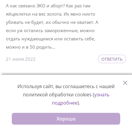
А как связано ЭКО и аборт? Как раз там
яйцеклетки на вес золота. Их явно никто
убивать не будет, их обычно не хватает. А
если уж остались замороженные, можно
отдать нуждающимся или оставить себе,
можно и в 50 родить…
21 июля 2022
ОТВЕТИТЬ
Используя сайт, вы соглашаетесь с нашей
Nina
политикой обработки cookies (
узнать
Добрый день, спасибо большое за данную
подробнее
).
статью, в ней столько добра, веры и
Хорошо
надежды!!! Все совершенно верно, много для
себя нового выписала, спасибо!