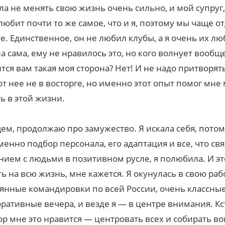
а не менять свою жизнь очень сильно, и мой супруг,
 любит почти то же самое, что и я, поэтому мы чаще 
е. Единственное, он не любил клубы, а я очень их лю
а сама, ему не нравилось это, но кого волнует вообще
тся вам такая моя сторона? Нет! И не надо притворять
от нее не в восторге, но именно этот опыт помог мне
ь в этой жизни.
ем, продолжаю про замужество. Я искала себя, потом
менно подбор персонала, его адаптация и все, что свя
ием с людьми в позитивном русле, я полюбила. И э
ть на всю жизнь, мне кажется. Я окунулась в свою раб
янные командировки по всей России, очень классны
ративные вечера, и везде я — в центре внимания. Кст
ор мне это нравится — центровать всех и собирать во