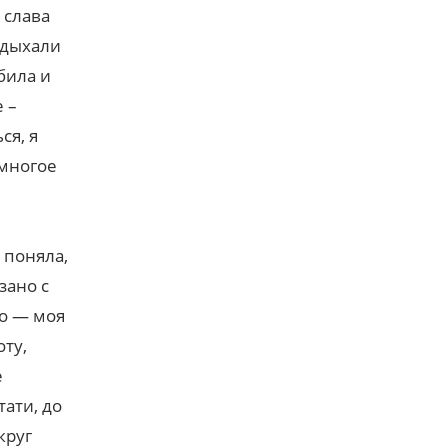
 слава
отдыхали
била и
 –
ся, я
 многое
 поняла,
зано с
то — моя
оту,
е
ати, до
круг