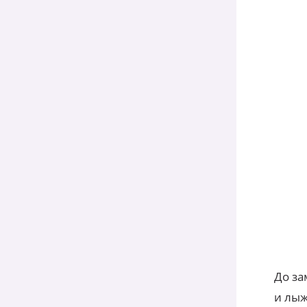
До за
и лыж