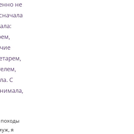
енно не
 сначала
ала:
рем,
ячие
етарем,
елем,
ла. С
онимала,
 походы
муж, я