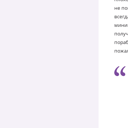
не по
всегд
миним
получ
пораб
пожал