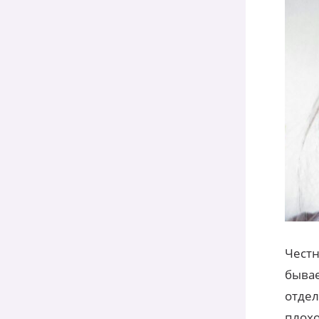
Честн
бывае
отдел
плохо