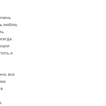
 очень
нь люблю,
ть
всегда.
елали
стить и
чно, все
тем
 в
с