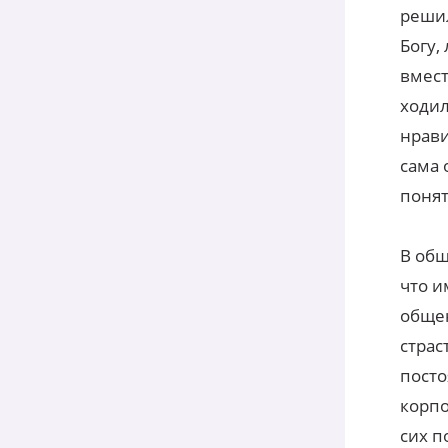
решил
Богу,
вмест
ходил
нрави
сама 
понят
В общ
что и
общен
страс
посто
корпо
сих п