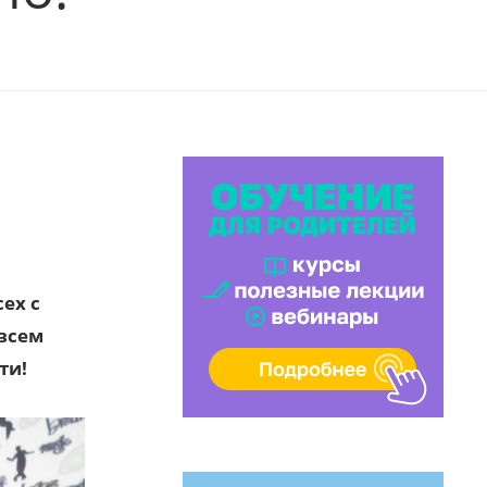
ех с
всем
ти!