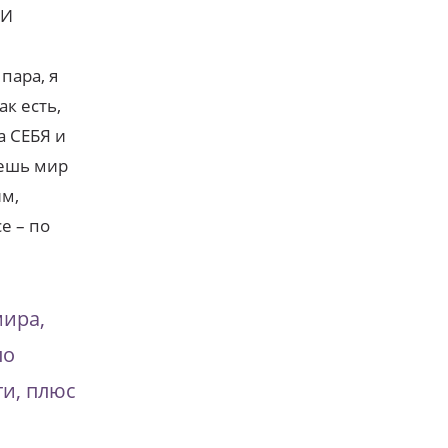
 И
пара, я
ак есть,
а СЕБЯ и
чешь мир
им,
е – по
мира,
по
и, плюс