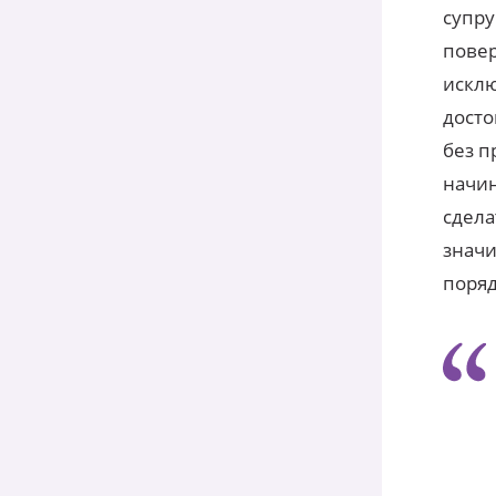
супру
повер
исклю
досто
без п
начин
сдела
значи
поряд