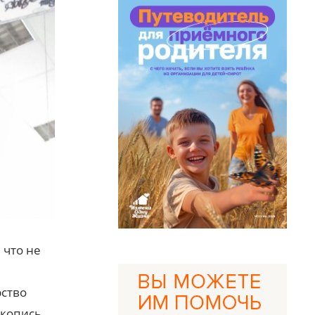
 что не
рство
укопись