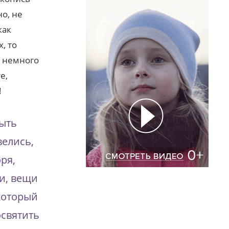
о, не
как
, то
т немного
е,
!
быть
велись,
ря,
ли, вещи
 который
освятить