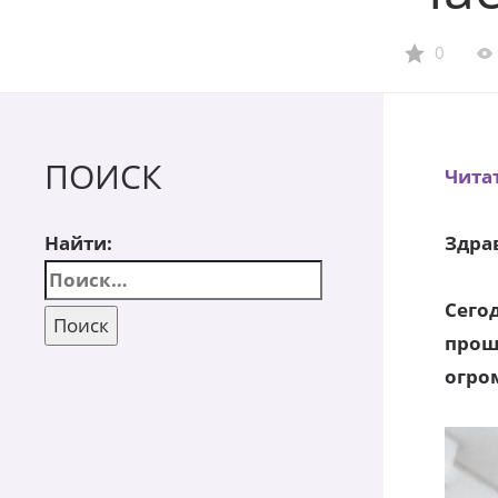
0
ПОИСК
Чита
Найти:
Здра
Сего
прош
огро