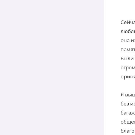
Сейча
люблю
она и
памят
Были 
огром
приня
Я выш
без и
багаж
общем
благо